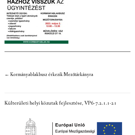
VÁLASZTÁSI INFORMÁCIÓK
NEMZETISÉGI ÖNKORMÁNYZAT
TÁRSULÁS
PÁLYÁZATOK
HIRDETMÉNYEK
Post
←
Kormányablakbusz érkezik Mezőtárkányra
ÓVODA ÉS MINI BÖLCSŐDE
navigation
Külterületi helyi közutak fejlesztése, VP6-7.2.1.1-21