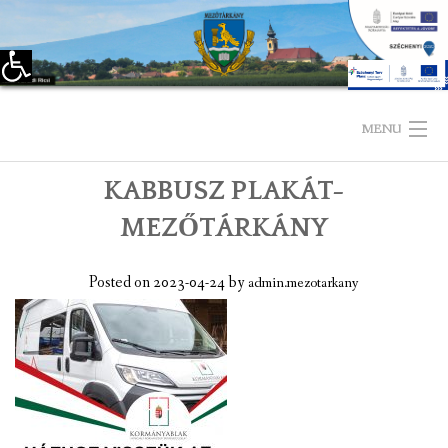
Eszköztár megnyitása
Skip
to
MENU
content
KABBUSZ PLAKÁT-
KEZDŐLAP
MEZŐTÁRKÁNY
TELEPÜLÉSÜNKRŐL
Posted on
2023-04-24
by
admin.mezotarkany
LÁTNIVALÓK
KAPCSOLAT
ÖNKORMÁNYZAT
KÉPVISELŐ-TESTÜLET