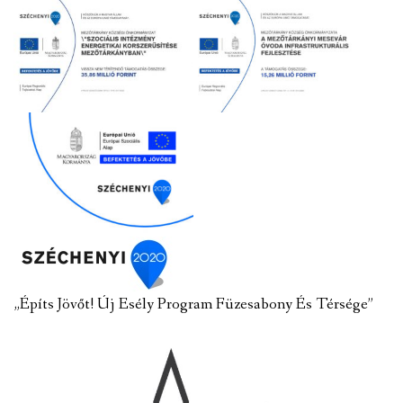
„Építs Jövőt! Új Esély Program Füzesabony És Térsége”