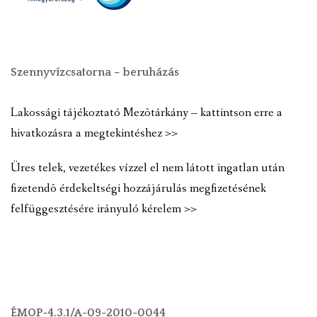
Szennyvízcsatorna – beruházás
Lakossági tájékoztató Mezõtárkány – kattintson erre a
hivatkozásra a megtekintéshez >>
Üres telek, vezetékes vízzel el nem látott ingatlan után
fizetendõ érdekeltségi hozzájárulás megfizetésének
felfüggesztésére irányuló kérelem >>
ÉMOP-4.3.1/A-09-2010-0044