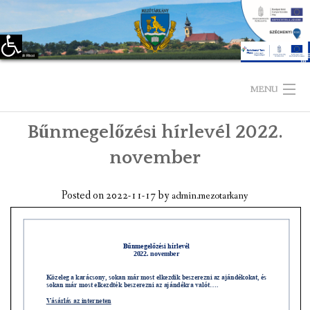
Eszköztár megnyitása
Skip
to
MENU
content
Bűnmegelőzési hírlevél 2022.
KEZDŐLAP
november
TELEPÜLÉSÜNKRŐL
Posted on
2022-11-17
by
admin.mezotarkany
LÁTNIVALÓK
KAPCSOLAT
ÖNKORMÁNYZAT
KÉPVISELŐ-TESTÜLET