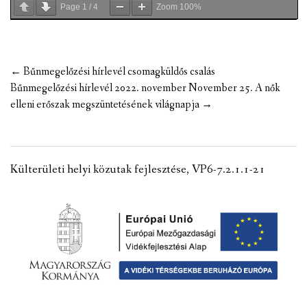
Page
1
/
4
Zoom
100%
Post
←
Bűnmegelőzési hírlevél csomagküldős csalás
navigation
Bűnmegelőzési hírlevél 2022. november November 25. A nők
elleni erőszak megszüntetésének világnapja
→
Külterületi helyi közutak fejlesztése, VP6-7.2.1.1-21