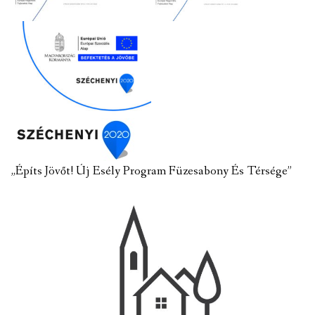
„Építs Jövőt! Új Esély Program Füzesabony És Térsége”