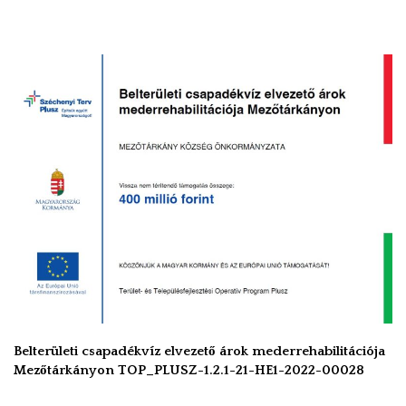
Belterületi csapadékvíz elvezető árok mederrehabilitációja
Mezőtárkányon TOP_PLUSZ-1.2.1-21-HE1-2022-00028