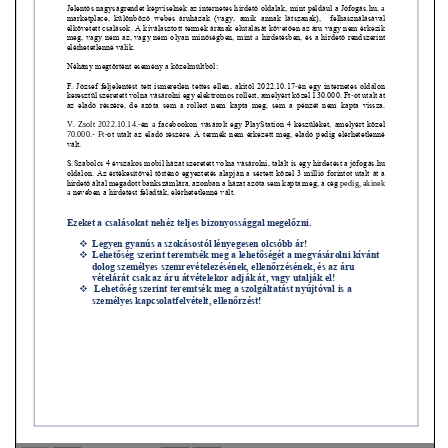
VÁLASZTÁSI INFORMÁCIÓK
NEMZETISÉGI ÖNKORMÁNYZAT
TÁRSULÁS
PÁLYÁZATOK
HIRDETMÉNYEK
ÓVODA ÉS MINI BÖLCSŐDE