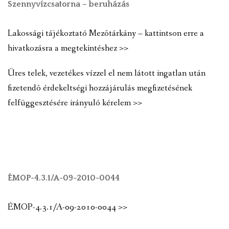
Szennyvízcsatorna – beruházás
Lakossági tájékoztató Mezõtárkány – kattintson erre a
hivatkozásra a megtekintéshez >>
Üres telek, vezetékes vízzel el nem látott ingatlan után
fizetendõ érdekeltségi hozzájárulás megfizetésének
felfüggesztésére irányuló kérelem >>
ÉMOP-4.3.1/A-09-2010-0044
ÉMOP-4.3.1/A-09-2010-0044 >>