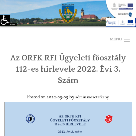
Eszköztár megnyitása
Skip
to
MENU
content
Az ORFK RFI Ügyeleti főosztály
KEZDŐLAP
112-es hírlevele 2022. Évi 3.
TELEPÜLÉSÜNKRŐL
Szám
LÁTNIVALÓK
Posted on
2022-09-05
by
admin.mezotarkany
KAPCSOLAT
ÖNKORMÁNYZAT
KÉPVISELŐ-TESTÜLET