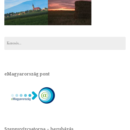
eMagyarország pont
Szennyvízcsatorna – beruházás