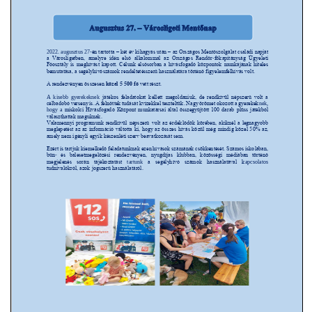
VÁLASZTÁSI INFORMÁCIÓK
NEMZETISÉGI ÖNKORMÁNYZAT
TÁRSULÁS
PÁLYÁZATOK
HIRDETMÉNYEK
ÓVODA ÉS MINI BÖLCSŐDE