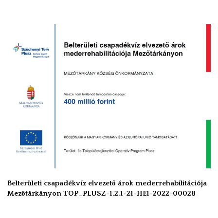
Belterületi csapadékvíz elvezető árok mederrehabilitációja
Mezőtárkányon TOP_PLUSZ-1.2.1-21-HE1-2022-00028