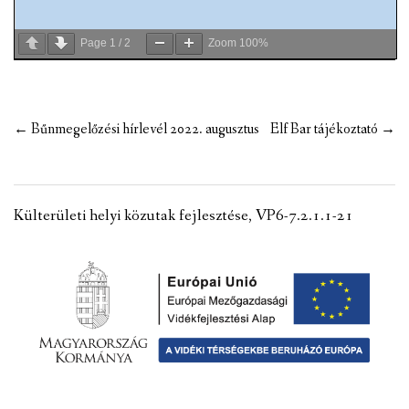
Page
1
/
2
Zoom
100%
Post
←
Bűnmegelőzési hírlevél 2022. augusztus
Elf Bar tájékoztató
→
navigation
Külterületi helyi közutak fejlesztése, VP6-7.2.1.1-21