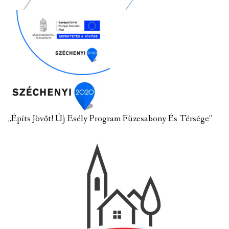
„Építs Jövőt! Új Esély Program Füzesabony És Térsége”