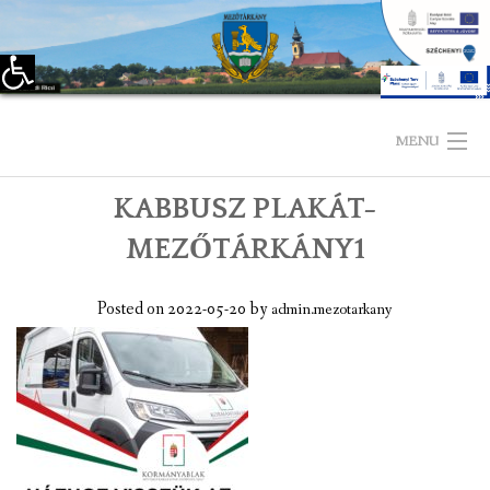
Eszköztár megnyitása
Skip
to
MENU
content
KABBUSZ PLAKÁT-
KEZDŐLAP
MEZŐTÁRKÁNY1
TELEPÜLÉSÜNKRŐL
Posted on
2022-05-20
by
admin.mezotarkany
LÁTNIVALÓK
KAPCSOLAT
ÖNKORMÁNYZAT
KÉPVISELŐ-TESTÜLET