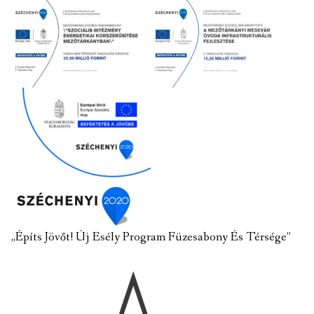
„Építs Jövőt! Új Esély Program Füzesabony És Térsége”