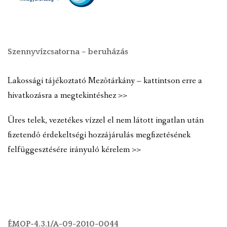
Szennyvízcsatorna – beruházás
Lakossági tájékoztató Mezõtárkány – kattintson erre a
hivatkozásra a megtekintéshez >>
Üres telek, vezetékes vízzel el nem látott ingatlan után
fizetendõ érdekeltségi hozzájárulás megfizetésének
felfüggesztésére irányuló kérelem >>
ÉMOP-4.3.1/A-09-2010-0044