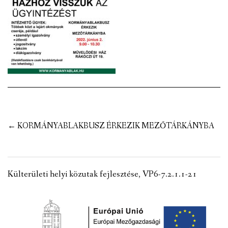
VÁLASZTÁSI INFORMÁCIÓK
NEMZETISÉGI ÖNKORMÁNYZAT
TÁRSULÁS
PÁLYÁZATOK
HIRDETMÉNYEK
Post
←
KORMÁNYABLAKBUSZ ÉRKEZIK MEZŐTÁRKÁNYBA
ÓVODA ÉS MINI BÖLCSŐDE
navigation
Külterületi helyi közutak fejlesztése, VP6-7.2.1.1-21