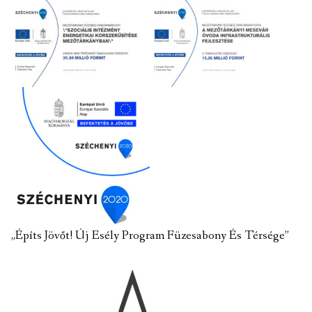
„Építs Jövőt! Új Esély Program Füzesabony És Térsége”