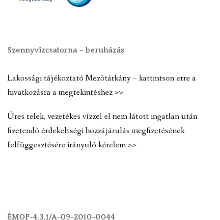
Szennyvízcsatorna – beruházás
Lakossági tájékoztató Mezõtárkány – kattintson erre a
hivatkozásra a megtekintéshez >>
Üres telek, vezetékes vízzel el nem látott ingatlan után
fizetendõ érdekeltségi hozzájárulás megfizetésének
felfüggesztésére irányuló kérelem >>
ÉMOP-4.3.1/A-09-2010-0044