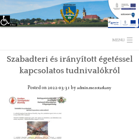
Eszköztár megnyitása
Skip
to
MENU
content
Szabadteri és irányított égetéssel
KEZDŐLAP
kapcsolatos tudnivalókról
TELEPÜLÉSÜNKRŐL
Posted on
2022-03-31
by
admin.mezotarkany
LÁTNIVALÓK
KAPCSOLAT
ÖNKORMÁNYZAT
KÉPVISELŐ-TESTÜLET