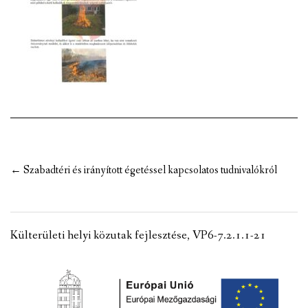
VÁLASZTÁSI INFORMÁCIÓK
NEMZETISÉGI ÖNKORMÁNYZAT
TÁRSULÁS
PÁLYÁZATOK
HIRDETMÉNYEK
Post
←
Szabadtéri és irányított égetéssel kapcsolatos tudnivalókról
ÓVODA ÉS MINI BÖLCSŐDE
navigation
Külterületi helyi közutak fejlesztése, VP6-7.2.1.1-21