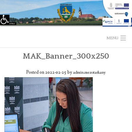
Eszköztár megnyitása
Skip
to
MENU
content
MAK_Banner_300x250
KEZDŐLAP
TELEPÜLÉSÜNKRŐL
Posted on
2022-02-25
by
admin.mezotarkany
LÁTNIVALÓK
KAPCSOLAT
ÖNKORMÁNYZAT
KÉPVISELŐ-TESTÜLET