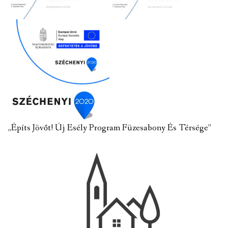
„Építs Jövőt! Új Esély Program Füzesabony És Térsége”