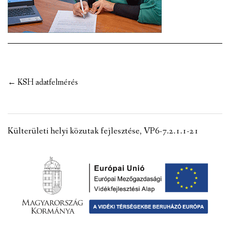
VÁLASZTÁSI INFORMÁCIÓK
NEMZETISÉGI ÖNKORMÁNYZAT
TÁRSULÁS
Post
←
KSH adatfelmérés
PÁLYÁZATOK
navigation
HIRDETMÉNYEK
Külterületi helyi közutak fejlesztése, VP6-7.2.1.1-21
ÓVODA ÉS MINI BÖLCSŐDE