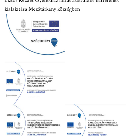
Biztos Kezdet Gyerekház infrastrukturális hátterének
kialakítása Mezőtárkány községben