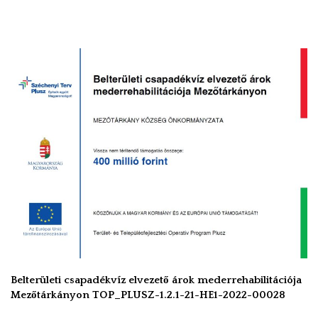
Belterületi csapadékvíz elvezető árok mederrehabilitációja
Mezőtárkányon TOP_PLUSZ-1.2.1-21-HE1-2022-00028