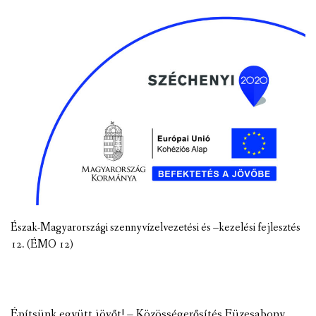
Észak-Magyarországi szennyvízelvezetési és –kezelési fejlesztés
12. (ÉMO 12)
Építsünk együtt jövőt! – Közösségerősítés Füzesabony