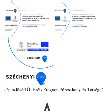
„Építs Jövőt! Új Esély Program Füzesabony És Térsége”