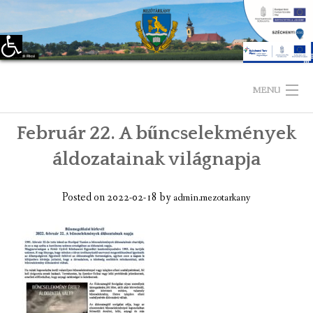
Eszköztár megnyitása
Skip
to
MENU
content
Február 22. A bűncselekmények
KEZDŐLAP
áldozatainak világnapja
TELEPÜLÉSÜNKRŐL
Posted on
2022-02-18
by
admin.mezotarkany
LÁTNIVALÓK
KAPCSOLAT
ÖNKORMÁNYZAT
KÉPVISELŐ-TESTÜLET