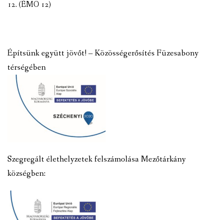
12. (ÉMO 12)
Építsünk együtt jövőt! – Közösségerősítés Füzesabony
térségében
Szegregált élethelyzetek felszámolása Mezőtárkány
községben: