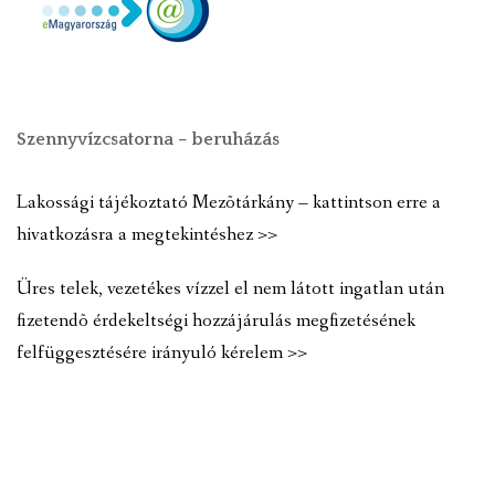
Szennyvízcsatorna – beruházás
Lakossági tájékoztató Mezõtárkány – kattintson erre a
hivatkozásra a megtekintéshez >>
Üres telek, vezetékes vízzel el nem látott ingatlan után
fizetendõ érdekeltségi hozzájárulás megfizetésének
felfüggesztésére irányuló kérelem >>