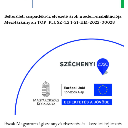
Belterületi csapadékvíz elvezető árok mederrehabilitációja
Mezőtárkányon TOP_PLUSZ-1.2.1-21-HE1-2022-00028
Észak-Magyarországi szennyvízelvezetési és –kezelési fejlesztés