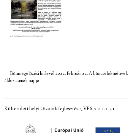
VÁLASZTÁSI INFORMÁCIÓK
NEMZETISÉGI ÖNKORMÁNYZAT
TÁRSULÁS
PÁLYÁZATOK
HIRDETMÉNYEK
Post
←
Bűnmegelőzési hírlevél 2022. február 22. A bűncselekmények
ÓVODA ÉS MINI BÖLCSŐDE
navigation
áldozatainak napja
Külterületi helyi közutak fejlesztése, VP6-7.2.1.1-21