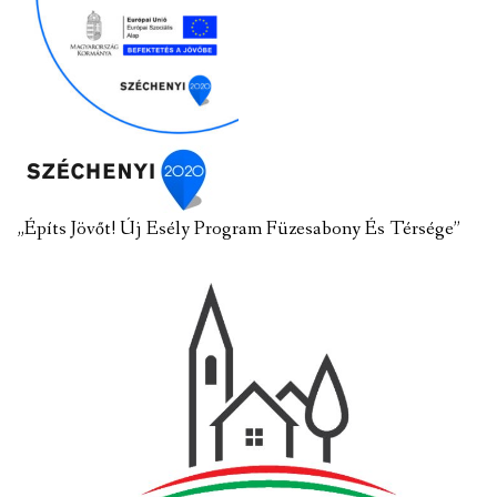
„Építs Jövőt! Új Esély Program Füzesabony És Térsége”