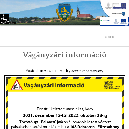
Eszköztár megnyitása
Skip
to
MENU
content
Vágányzári információ
KEZDŐLAP
TELEPÜLÉSÜNKRŐL
Posted on
2021-11-29
by
admin.mezotarkany
LÁTNIVALÓK
KAPCSOLAT
ÖNKORMÁNYZAT
KÉPVISELŐ-TESTÜLET