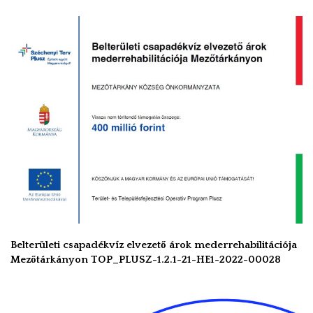
Belterületi csapadékvíz elvezető árok mederrehabilitációja
Mezőtárkányon TOP_PLUSZ-1.2.1-21-HE1-2022-00028