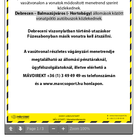
VÁLASZTÁSI INFORMÁCIÓK
NEMZETISÉGI ÖNKORMÁNYZAT
TÁRSULÁS
PÁLYÁZATOK
HIRDETMÉNYEK
ÓVODA ÉS MINI BÖLCSŐDE
Page
1
/
3
Zoom
100%