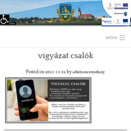
Eszköztár megnyitása
Skip
to
MENU
content
vigyázat csalók
KEZDŐLAP
TELEPÜLÉSÜNKRŐL
Posted on
2021-11-22
by
admin.mezotarkany
LÁTNIVALÓK
KAPCSOLAT
ÖNKORMÁNYZAT
KÉPVISELŐ-TESTÜLET