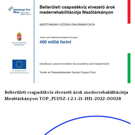
Belterületi csapadékvíz elvezető árok mederrehabilitációja
Mezőtárkányon TOP_PLUSZ-1.2.1-21-HE1-2022-00028