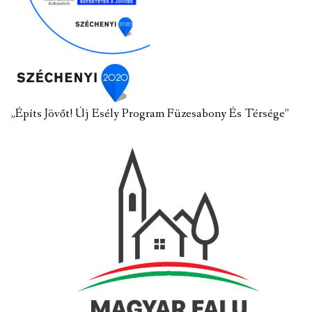
„Építs Jövőt! Új Esély Program Füzesabony És Térsége”