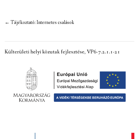
VÁLASZTÁSI INFORMÁCIÓK
Post
←
Tájékoztató: Internetes csalások
NEMZETISÉGI ÖNKORMÁNYZAT
navigation
TÁRSULÁS
Külterületi helyi közutak fejlesztése, VP6-7.2.1.1-21
PÁLYÁZATOK
HIRDETMÉNYEK
ÓVODA ÉS MINI BÖLCSŐDE