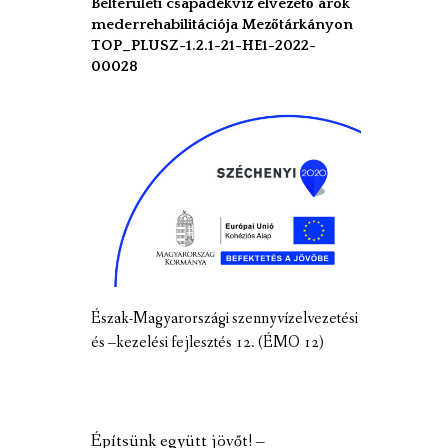
Belterületi csapadékvíz elvezető árok
mederrehabilitációja Mezőtárkányon
TOP_PLUSZ-1.2.1-21-HE1-2022-
00028
Észak-Magyarországi szennyvízelvezetési
és –kezelési fejlesztés 12. (ÉMO 12)
Építsünk együtt jövőt! –