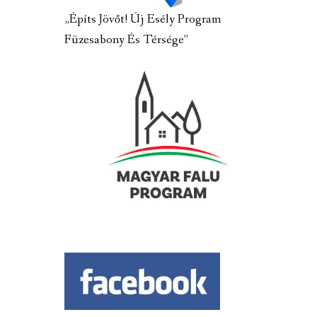
„Építs Jövőt! Új Esély Program
Füzesabony És Térsége”