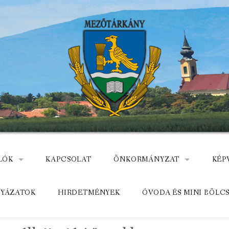
LÓK
KAPCSOLAT
ÖNKORMÁNYZAT
KÉP
: NEMZETÕRÖK HEVES MEGYÉBEN, MEZÕTÁRKÁNYON
ÁZ
KÖZADATKERESŐ
HEL
LYÁZATOK
HIRDETMÉNYEK
ÓVODA ÉS MINI BÖLC
MEZŐTÁRKÁNYI KÖZÖS ÖNKO
KÖZ
ELÉRHETŐSÉGE