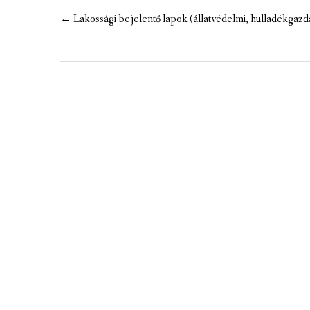
MEZÕTÁRKÁNYI ZSEBKALAUZ
Post
←
Lakossági bejelentő lapok (állatvédelmi, hulladékgaz
navigation
MEZŐTÁRKÁNY KINCSE
MEZŐTÁRKÁNY ÉRTÉKEI