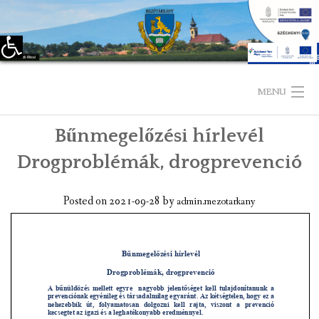
Eszköztár megnyitása
Skip
to
MENU
content
Bűnmegelőzési hírlevél
KEZDŐLAP
Drogproblémák, drogprevenció
TELEPÜLÉSÜNKRŐL
Posted on
2021-09-28
by
admin.mezotarkany
LÁTNIVALÓK
KAPCSOLAT
ÖNKORMÁNYZAT
KÉPVISELŐ-TESTÜLET