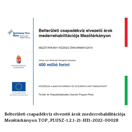
Belterületi csapadékvíz elvezető árok mederrehabilitációja
Mezőtárkányon TOP_PLUSZ-1.2.1-21-HE1-2022-00028