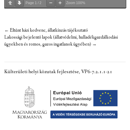
Page
1
/
2
Zoom
100%
Post
←
Eltűnt házi kedvenc, állatkínzás tájékoztató
navigation
Lakossági bejelentő lapok (állatvédelmi, hulladékgazdálkodási
ügyekben és romos, gazos ingatlanok ügyében)
→
Külterületi helyi közutak fejlesztése, VP6-7.2.1.1-21