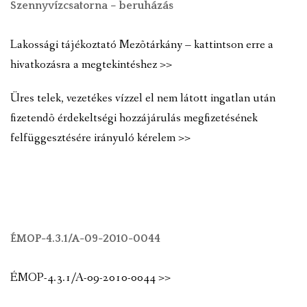
Szennyvízcsatorna – beruházás
Lakossági tájékoztató Mezõtárkány – kattintson erre a
hivatkozásra a megtekintéshez >>
Üres telek, vezetékes vízzel el nem látott ingatlan után
fizetendõ érdekeltségi hozzájárulás megfizetésének
felfüggesztésére irányuló kérelem >>
ÉMOP-4.3.1/A-09-2010-0044
ÉMOP-4.3.1/A-09-2010-0044 >>