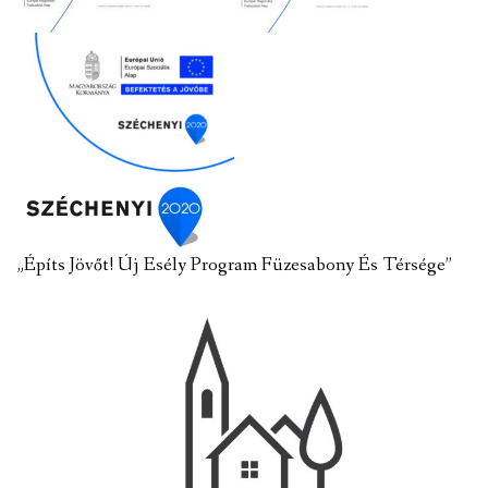
„Építs Jövőt! Új Esély Program Füzesabony És Térsége”