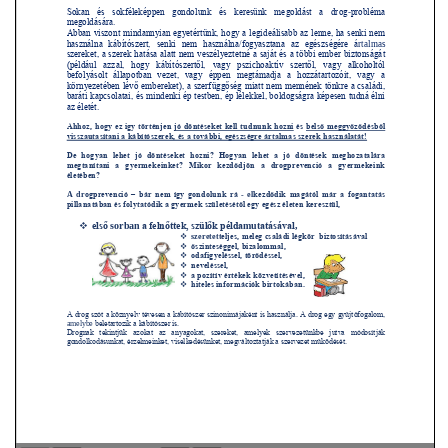
VÁLASZTÁSI INFORMÁCIÓK
NEMZETISÉGI ÖNKORMÁNYZAT
TÁRSULÁS
PÁLYÁZATOK
HIRDETMÉNYEK
ÓVODA ÉS MINI BÖLCSŐDE