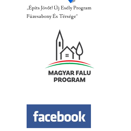
„Építs Jövőt! Új Esély Program
Füzesabony És Térsége”