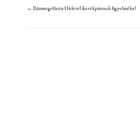
MEZÕTÁRKÁNYI ZSEBKALAUZ
Post
←
Bűnmegelőzési Hírlevél Kerékpárosok figyelmébe!
navigation
MEZŐTÁRKÁNY KINCSE
MEZŐTÁRKÁNY ÉRTÉKEI