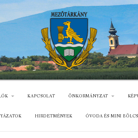
LÓK
KAPCSOLAT
ÖNKORMÁNYZAT
KÉP
: NEMZETÕRÖK HEVES MEGYÉBEN, MEZÕTÁRKÁNYON
ÁZ
KÖZADATKERESŐ
HEL
LYÁZATOK
HIRDETMÉNYEK
ÓVODA ÉS MINI BÖLC
MEZŐTÁRKÁNYI KÖZÖS ÖNKO
KÖZ
ELÉRHETŐSÉGE