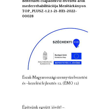
Belterületi csapadékvíz elvezető árok
mederrehabilitációja Mezőtárkányon
TOP_PLUSZ-1.2.1-21-HE1-2022-
00028
Észak-Magyarországi szennyvízelvezetési
és –kezelési fejlesztés 12. (ÉMO 12)
Építsünk együtt jövőt! –