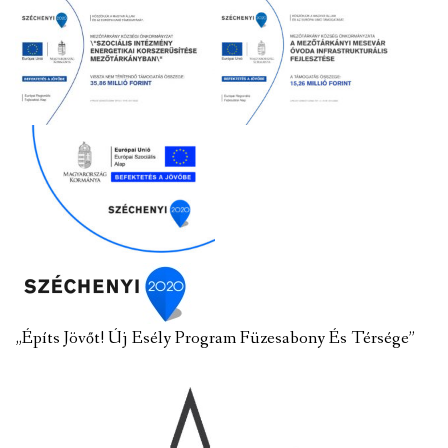
„Építs Jövőt! Új Esély Program Füzesabony És Térsége”