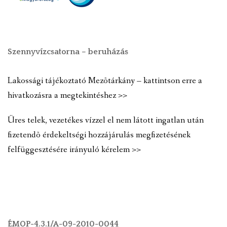
Szennyvízcsatorna – beruházás
Lakossági tájékoztató Mezõtárkány – kattintson erre a
hivatkozásra a megtekintéshez >>
Üres telek, vezetékes vízzel el nem látott ingatlan után
fizetendõ érdekeltségi hozzájárulás megfizetésének
felfüggesztésére irányuló kérelem >>
ÉMOP-4.3.1/A-09-2010-0044