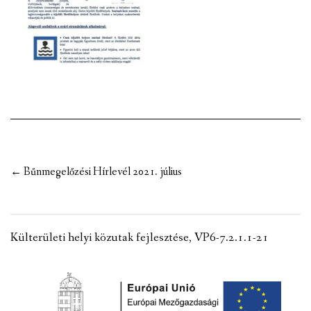
VÁLASZTÁSI INFORMÁCIÓK
NEMZETISÉGI ÖNKORMÁNYZAT
TÁRSULÁS
PÁLYÁZATOK
HIRDETMÉNYEK
Post
←
Bűnmegelőzési Hírlevél 2021. július
ÓVODA ÉS MINI BÖLCSŐDE
navigation
Külterületi helyi közutak fejlesztése, VP6-7.2.1.1-21