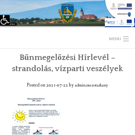
Eszköztár megnyitása
Skip
to
MENU
content
Bűnmegelőzési Hírlevél –
KEZDŐLAP
strandolás, vízparti veszélyek
TELEPÜLÉSÜNKRŐL
Posted on
2021-07-22
by
admin.mezotarkany
LÁTNIVALÓK
KAPCSOLAT
ÖNKORMÁNYZAT
KÉPVISELŐ-TESTÜLET