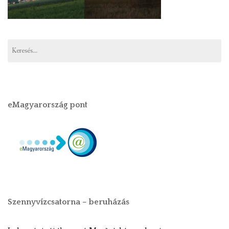
eMagyarország pont
Szennyvízcsatorna – beruházás