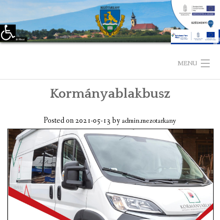
Eszköztár megnyitása
Skip
to
MENU
content
Kormányablakbusz
KEZDŐLAP
TELEPÜLÉSÜNKRŐL
Posted on
2021-05-13
by
admin.mezotarkany
LÁTNIVALÓK
KAPCSOLAT
ÖNKORMÁNYZAT
KÉPVISELŐ-TESTÜLET