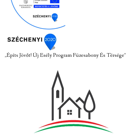
„Építs Jövőt! Új Esély Program Füzesabony És Térsége”