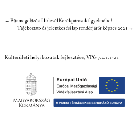
Post
←
Bűnmegelőzési Hírlevél Kerékpárosok figyelmébe!
navigation
Tájékoztató és jelentkezési lap rendőrjárőr képzés 2021
→
Külterületi helyi közutak fejlesztése, VP6-7.2.1.1-21