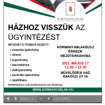
VÁLASZTÁSI INFORMÁCIÓK
NEMZETISÉGI ÖNKORMÁNYZAT
TÁRSULÁS
PÁLYÁZATOK
HIRDETMÉNYEK
ÓVODA ÉS MINI BÖLCSŐDE
Page
1
/
1
Zoom
100%