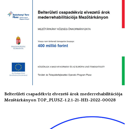
Belterületi csapadékvíz elvezető árok mederrehabilitációja
Mezőtárkányon TOP_PLUSZ-1.2.1-21-HE1-2022-00028