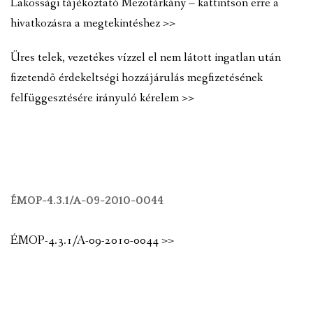
Lakossági tájékoztató Mezõtárkány – kattintson erre a
hivatkozásra a megtekintéshez >>
Üres telek, vezetékes vízzel el nem látott ingatlan után
fizetendõ érdekeltségi hozzájárulás megfizetésének
felfüggesztésére irányuló kérelem >>
ÉMOP-4.3.1/A-09-2010-0044
ÉMOP-4.3.1/A-09-2010-0044 >>