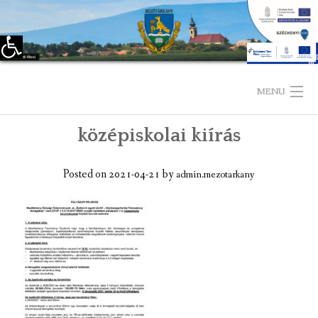
Eszköztár megnyitása
Skip
to
MENU
content
középiskolai kiírás
KEZDŐLAP
TELEPÜLÉSÜNKRŐL
Posted on
2021-04-21
by
admin.mezotarkany
LÁTNIVALÓK
KAPCSOLAT
ÖNKORMÁNYZAT
KÉPVISELŐ-TESTÜLET