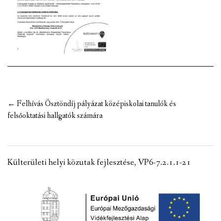
VÁLASZTÁSI INFORMÁCIÓK
NEMZETISÉGI ÖNKORMÁNYZAT
TÁRSULÁS
PÁLYÁZATOK
Post
←
Felhívás Ösztöndíj pályázat középiskolai tanulók és
HIRDETMÉNYEK
navigation
felsőoktatási hallgatók számára
ÓVODA ÉS MINI BÖLCSŐDE
Külterületi helyi közutak fejlesztése, VP6-7.2.1.1-21