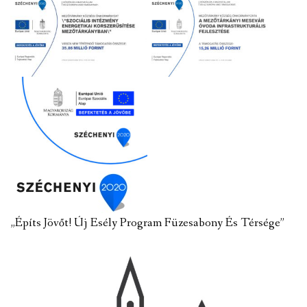
„Építs Jövőt! Új Esély Program Füzesabony És Térsége”