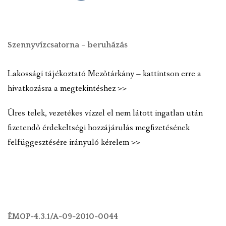
Szennyvízcsatorna – beruházás
Lakossági tájékoztató Mezõtárkány – kattintson erre a
hivatkozásra a megtekintéshez >>
Üres telek, vezetékes vízzel el nem látott ingatlan után
fizetendõ érdekeltségi hozzájárulás megfizetésének
felfüggesztésére irányuló kérelem >>
ÉMOP-4.3.1/A-09-2010-0044