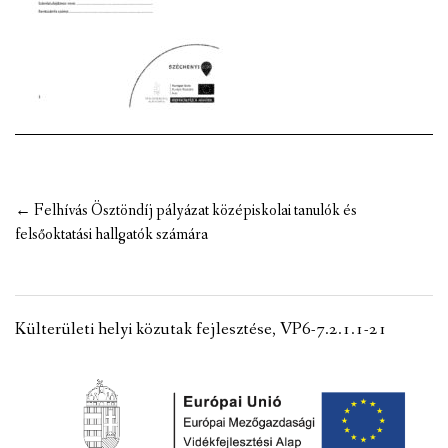
VÁLASZTÁSI INFORMÁCIÓK
NEMZETISÉGI ÖNKORMÁNYZAT
TÁRSULÁS
PÁLYÁZATOK
Post
←
Felhívás Ösztöndíj pályázat középiskolai tanulók és
HIRDETMÉNYEK
navigation
felsőoktatási hallgatók számára
ÓVODA ÉS MINI BÖLCSŐDE
Külterületi helyi közutak fejlesztése, VP6-7.2.1.1-21