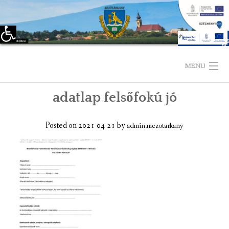
Eszköztár megnyitása
Skip
to
MENU
content
adatlap felsőfokú jó
KEZDŐLAP
TELEPÜLÉSÜNKRŐL
Posted on
2021-04-21
by
admin.mezotarkany
LÁTNIVALÓK
KAPCSOLAT
ÖNKORMÁNYZAT
KÉPVISELŐ-TESTÜLET