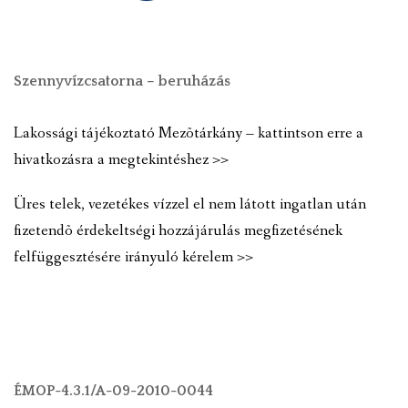
Szennyvízcsatorna – beruházás
Lakossági tájékoztató Mezõtárkány – kattintson erre a
hivatkozásra a megtekintéshez >>
Üres telek, vezetékes vízzel el nem látott ingatlan után
fizetendõ érdekeltségi hozzájárulás megfizetésének
felfüggesztésére irányuló kérelem >>
ÉMOP-4.3.1/A-09-2010-0044