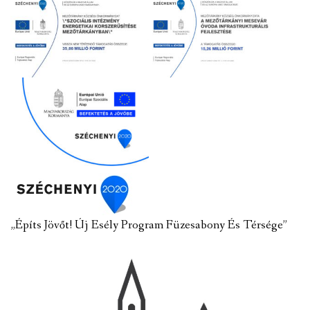
„Építs Jövőt! Új Esély Program Füzesabony És Térsége”