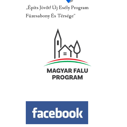
„Építs Jövőt! Új Esély Program
Füzesabony És Térsége”