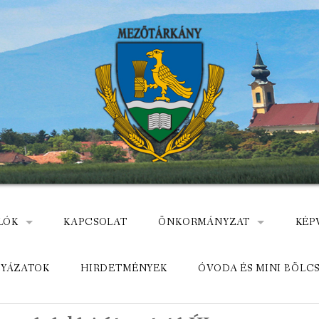
LÓK
KAPCSOLAT
ÖNKORMÁNYZAT
KÉP
: NEMZETÕRÖK HEVES MEGYÉBEN, MEZÕTÁRKÁNYON
ÁZ
KÖZADATKERESŐ
HEL
LYÁZATOK
HIRDETMÉNYEK
ÓVODA ÉS MINI BÖLC
MEZŐTÁRKÁNYI KÖZÖS ÖNKO
KÖZ
ELÉRHETŐSÉGE