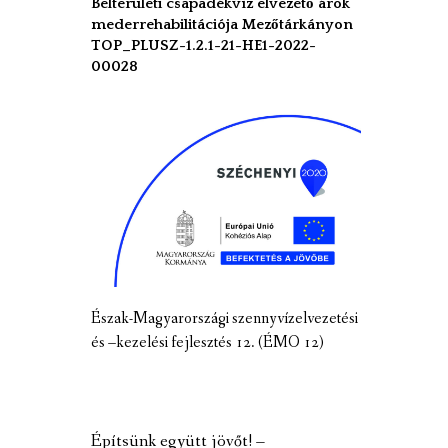
Belterületi csapadékvíz elvezető árok
mederrehabilitációja Mezőtárkányon
TOP_PLUSZ-1.2.1-21-HE1-2022-
00028
Észak-Magyarországi szennyvízelvezetési
és –kezelési fejlesztés 12. (ÉMO 12)
Építsünk együtt jövőt! –