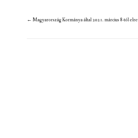
MEZÕTÁRKÁNYI ZSEBKALAUZ
MEZŐTÁRKÁNY KINCSE
Post
←
Magyarország Kormánya által 2021. március 8-tól elre
navigation
MEZŐTÁRKÁNY ÉRTÉKEI