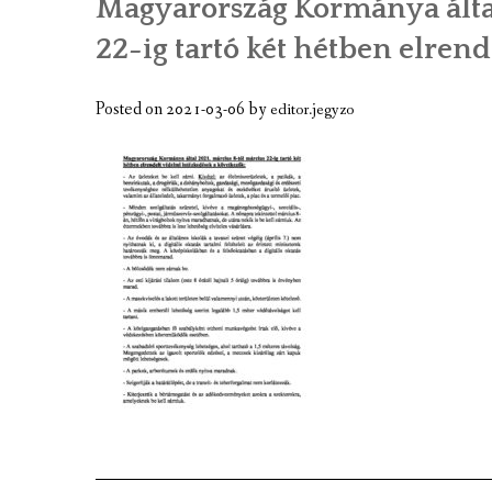
Magyarország Kormánya által
A TELEPÜLÉS BEMUTATÁSA
22-ig tartó két hétben elren
GAZDASÁGI ÉLET
Posted on
2021-03-06
by
editor.jegyzo
A TELEPÜLÉS CÍMERE
KÉPGALÉRIA
VIDEÓK
MEZÕTÁRKÁNY TÉRKÉPE
TÉRKÉPCENTRUM
GOOGLE TÉRKÉP
KULTURÁLIS EMLÉKEK, NEVEZETESS
JELES NAPOK, PROGRAMOK, ESEMÉN