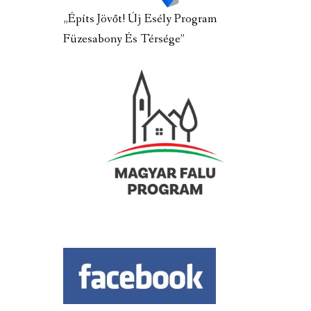
„Építs Jövőt! Új Esély Program
Füzesabony És Térsége”