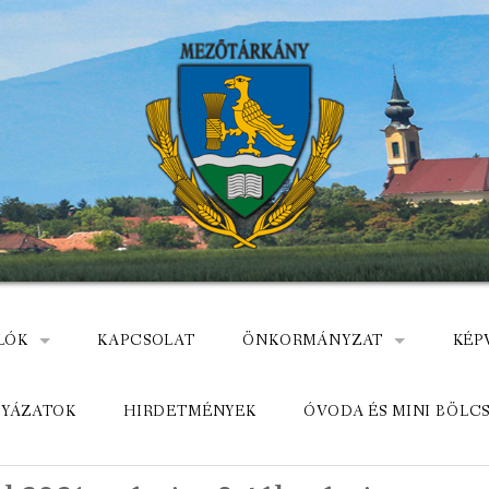
LÓK
KAPCSOLAT
ÖNKORMÁNYZAT
KÉP
: NEMZETÕRÖK HEVES MEGYÉBEN, MEZÕTÁRKÁNYON
ÁZ
KÖZADATKERESŐ
HEL
LYÁZATOK
HIRDETMÉNYEK
ÓVODA ÉS MINI BÖLC
MEZŐTÁRKÁNYI KÖZÖS ÖNKO
KÖZ
ELÉRHETŐSÉGE