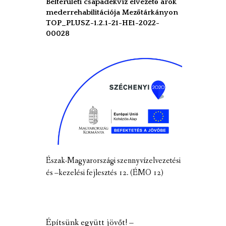
Belterületi csapadékvíz elvezető árok
mederrehabilitációja Mezőtárkányon
TOP_PLUSZ-1.2.1-21-HE1-2022-
00028
Észak-Magyarországi szennyvízelvezetési
és –kezelési fejlesztés 12. (ÉMO 12)
Építsünk együtt jövőt! –