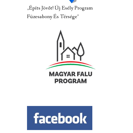
„Építs Jövőt! Új Esély Program
Füzesabony És Térsége”