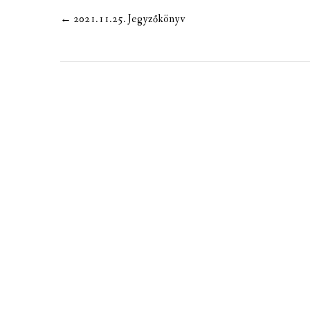
MEZÕTÁRKÁNYI ZSEBKALAUZ
Post
←
2021.11.25. Jegyzőkönyv
navigation
MEZŐTÁRKÁNY KINCSE
MEZŐTÁRKÁNY ÉRTÉKEI