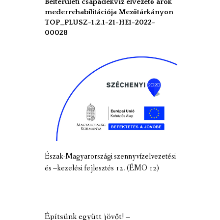
Belterületi csapadékvíz elvezető árok
mederrehabilitációja Mezőtárkányon
TOP_PLUSZ-1.2.1-21-HE1-2022-
00028
Észak-Magyarországi szennyvízelvezetési
és –kezelési fejlesztés 12. (ÉMO 12)
Építsünk együtt jövőt! –