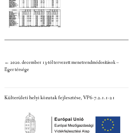
VÁLASZTÁSI INFORMÁCIÓK
NEMZETISÉGI ÖNKORMÁNYZAT
TÁRSULÁS
PÁLYÁZATOK
Post
←
2020. december 13-tól tervezett menetrendmódosítások –
HIRDETMÉNYEK
navigation
Eger térsége
ÓVODA ÉS MINI BÖLCSŐDE
Külterületi helyi közutak fejlesztése, VP6-7.2.1.1-21