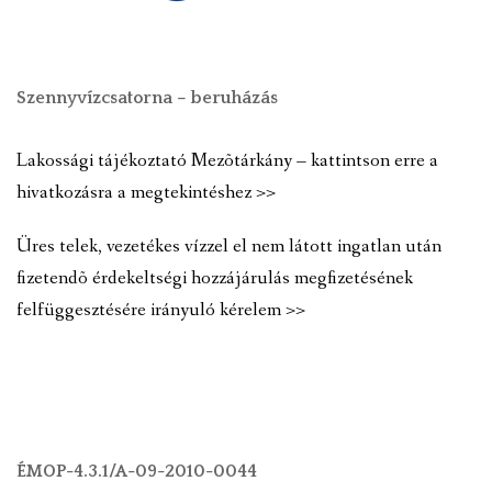
Szennyvízcsatorna – beruházás
Lakossági tájékoztató Mezõtárkány – kattintson erre a
hivatkozásra a megtekintéshez >>
Üres telek, vezetékes vízzel el nem látott ingatlan után
fizetendõ érdekeltségi hozzájárulás megfizetésének
felfüggesztésére irányuló kérelem >>
ÉMOP-4.3.1/A-09-2010-0044