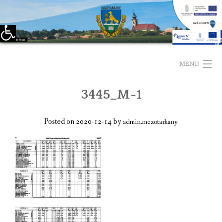
Eszköztár megnyitása
Skip
to
MENU
content
3445_M~1
KEZDŐLAP
TELEPÜLÉSÜNKRŐL
Posted on
2020-12-14
by
admin.mezotarkany
LÁTNIVALÓK
KAPCSOLAT
ÖNKORMÁNYZAT
KÉPVISELŐ-TESTÜLET