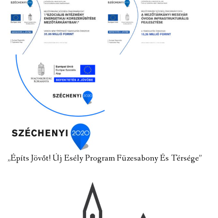
„Építs Jövőt! Új Esély Program Füzesabony És Térsége”