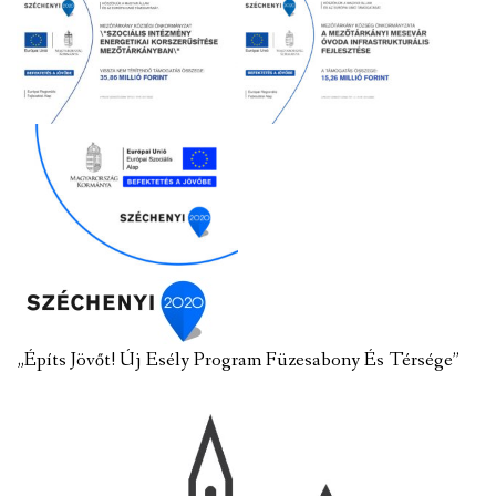
„Építs Jövőt! Új Esély Program Füzesabony És Térsége”