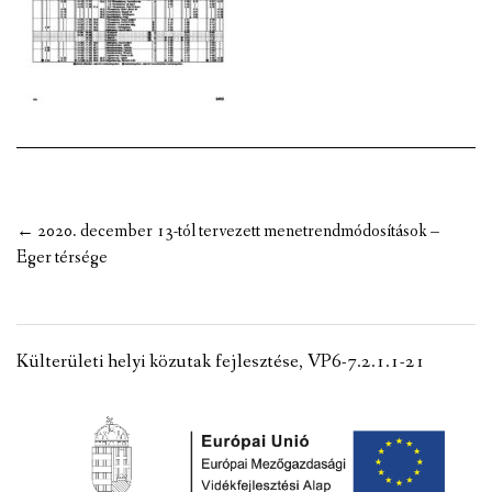
VÁLASZTÁSI INFORMÁCIÓK
NEMZETISÉGI ÖNKORMÁNYZAT
TÁRSULÁS
PÁLYÁZATOK
Post
←
2020. december 13-tól tervezett menetrendmódosítások –
HIRDETMÉNYEK
navigation
Eger térsége
ÓVODA ÉS MINI BÖLCSŐDE
Külterületi helyi közutak fejlesztése, VP6-7.2.1.1-21