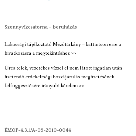
Szennyvízcsatorna – beruházás
Lakossági tájékoztató Mezõtárkány – kattintson erre a
hivatkozásra a megtekintéshez >>
Üres telek, vezetékes vízzel el nem látott ingatlan után
fizetendõ érdekeltségi hozzájárulás megfizetésének
felfüggesztésére irányuló kérelem >>
ÉMOP-4.3.1/A-09-2010-0044