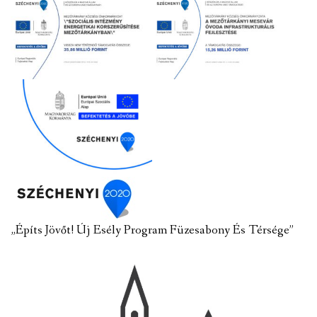
„Építs Jövőt! Új Esély Program Füzesabony És Térsége”