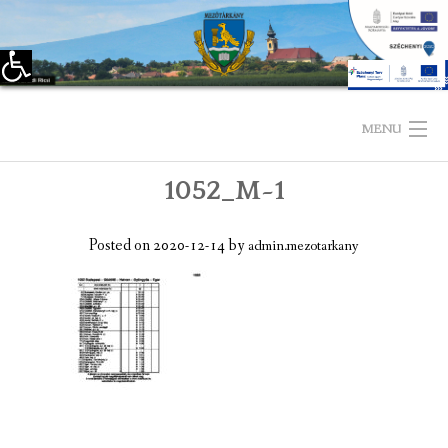
Eszköztár megnyitása
Skip
to
MENU
content
1052_M~1
KEZDŐLAP
TELEPÜLÉSÜNKRŐL
Posted on
2020-12-14
by
admin.mezotarkany
LÁTNIVALÓK
KAPCSOLAT
ÖNKORMÁNYZAT
KÉPVISELŐ-TESTÜLET