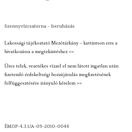
Szennyvízcsatorna – beruházás
Lakossági tájékoztató Mezõtárkány – kattintson erre a
hivatkozásra a megtekintéshez >>
Üres telek, vezetékes vízzel el nem látott ingatlan után
fizetendõ érdekeltségi hozzájárulás megfizetésének
felfüggesztésére irányuló kérelem >>
ÉMOP-4.3.1/A-09-2010-0044