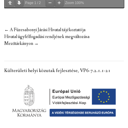
Page
1
/
2
Zoom
100%
Post
←
A Füzesabonyi Járási Hivatal tájékoztatója
navigation
Hivatal ügyfélfogadási rendjének megváltozása
Mezőtárkányon
→
Külterületi helyi közutak fejlesztése, VP6-7.2.1.1-21