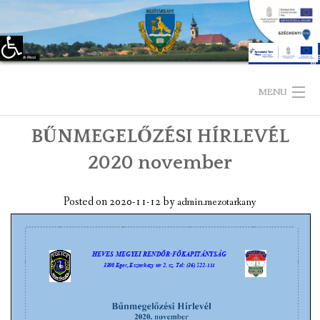
Eszköztár megnyitása
Skip
to
MENU
content
BŰNMEGELŐZÉSI HÍRLEVÉL
KEZDŐLAP
2020 november
TELEPÜLÉSÜNKRŐL
Posted on
2020-11-12
by
admin.mezotarkany
LÁTNIVALÓK
KAPCSOLAT
ÖNKORMÁNYZAT
KÉPVISELŐ-TESTÜLET