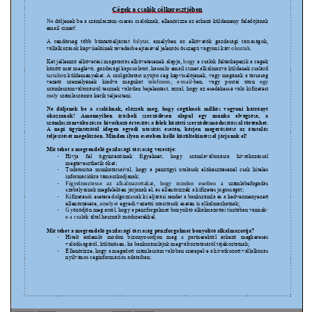
VÁLASZTÁSI INFORMÁCIÓK
NEMZETISÉGI ÖNKORMÁNYZAT
TÁRSULÁS
PÁLYÁZATOK
HIRDETMÉNYEK
ÓVODA ÉS MINI BÖLCSŐDE