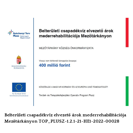
Belterületi csapadékvíz elvezető árok mederrehabilitációja
Mezőtárkányon TOP_PLUSZ-1.2.1-21-HE1-2022-00028