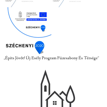
„Építs Jövőt! Új Esély Program Füzesabony És Térsége”