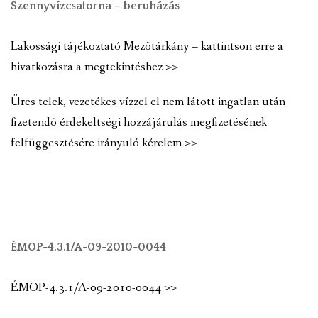
Szennyvízcsatorna – beruházás
Lakossági tájékoztató Mezõtárkány – kattintson erre a
hivatkozásra a megtekintéshez >>
Üres telek, vezetékes vízzel el nem látott ingatlan után
fizetendõ érdekeltségi hozzájárulás megfizetésének
felfüggesztésére irányuló kérelem >>
ÉMOP-4.3.1/A-09-2010-0044
ÉMOP-4.3.1/A-09-2010-0044 >>