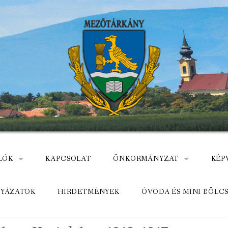
LÓK
KAPCSOLAT
ÖNKORMÁNYZAT
KÉP
: NEMZETÕRÖK HEVES MEGYÉBEN, MEZÕTÁRKÁNYON
ÁZ
KÖZADATKERESŐ
HEL
LYÁZATOK
HIRDETMÉNYEK
ÓVODA ÉS MINI BÖLC
MEZŐTÁRKÁNYI KÖZÖS ÖNKO
KÖZ
ELÉRHETŐSÉGE