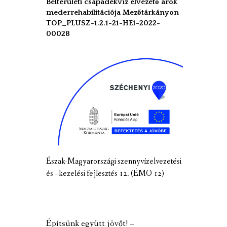
Belterületi csapadékvíz elvezető árok
mederrehabilitációja Mezőtárkányon
TOP_PLUSZ-1.2.1-21-HE1-2022-
00028
Észak-Magyarországi szennyvízelvezetési
és –kezelési fejlesztés 12. (ÉMO 12)
Építsünk együtt jövőt! –