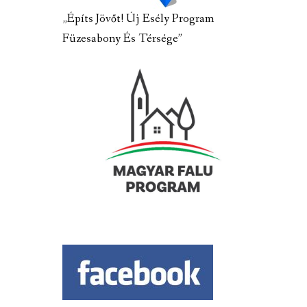
„Építs Jövőt! Új Esély Program
Füzesabony És Térsége”