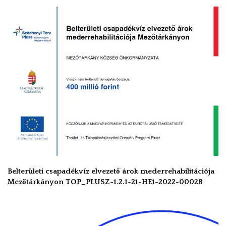
Belterületi csapadékvíz elvezető árok mederrehabilitációja
Mezőtárkányon TOP_PLUSZ-1.2.1-21-HE1-2022-00028