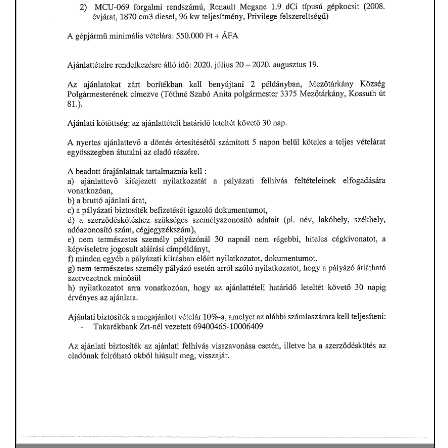
VÁLASZTÁSI INFORMÁCIÓK
NEMZETISÉGI ÖNKORMÁNYZAT
TÁRSULÁS
PÁLYÁZATOK
HIRDETMÉNYEK
ÓVODA ÉS MINI BÖLCSŐDE