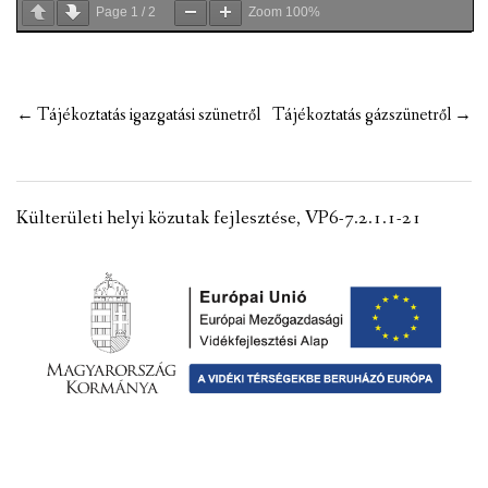
Page
1
/
2
Zoom
100%
Post
←
Tájékoztatás igazgatási szünetről
Tájékoztatás gázszünetről
→
navigation
Külterületi helyi közutak fejlesztése, VP6-7.2.1.1-21