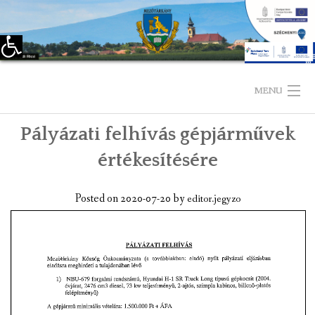
Eszköztár megnyitása
Skip
to
MENU
content
Pályázati felhívás gépjárművek
KEZDŐLAP
értékesítésére
TELEPÜLÉSÜNKRŐL
Posted on
2020-07-20
by
editor.jegyzo
LÁTNIVALÓK
KAPCSOLAT
ÖNKORMÁNYZAT
KÉPVISELŐ-TESTÜLET