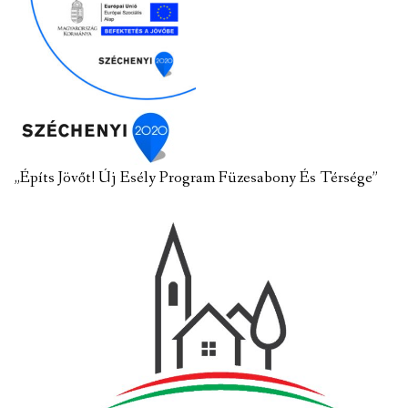
„Építs Jövőt! Új Esély Program Füzesabony És Térsége”