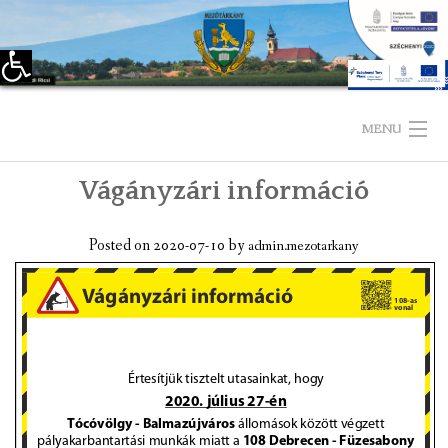
Eszköztár megnyitása
Skip
to
MENU
content
Vágányzári információ
KEZDŐLAP
TELEPÜLÉSÜNKRŐL
Posted on
2020-07-10
by
admin.mezotarkany
LÁTNIVALÓK
KAPCSOLAT
ÖNKORMÁNYZAT
KÉPVISELŐ-TESTÜLET