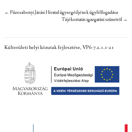
Post
←
Füzesabonyi Járási Hivatal ügysegédjének ügyfélfogadása
navigation
Tájékoztatás igazgatási szünetről
→
Külterületi helyi közutak fejlesztése, VP6-7.2.1.1-21