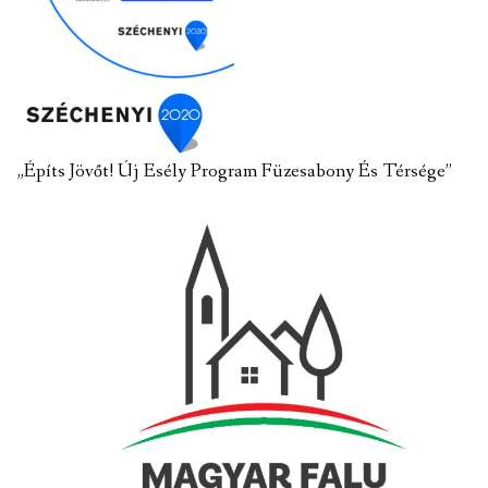
„Építs Jövőt! Új Esély Program Füzesabony És Térsége”