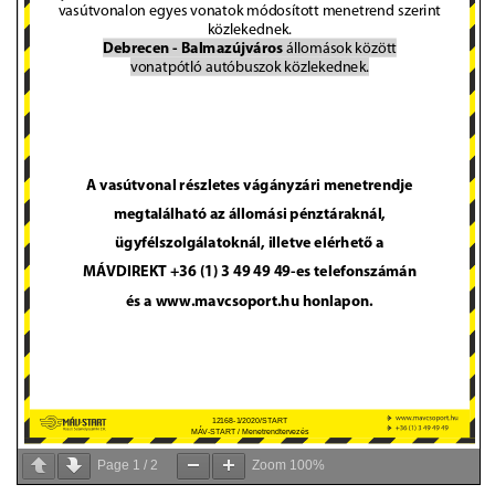
VÁLASZTÁSI INFORMÁCIÓK
NEMZETISÉGI ÖNKORMÁNYZAT
TÁRSULÁS
PÁLYÁZATOK
HIRDETMÉNYEK
ÓVODA ÉS MINI BÖLCSŐDE
Page
1
/
2
Zoom
100%