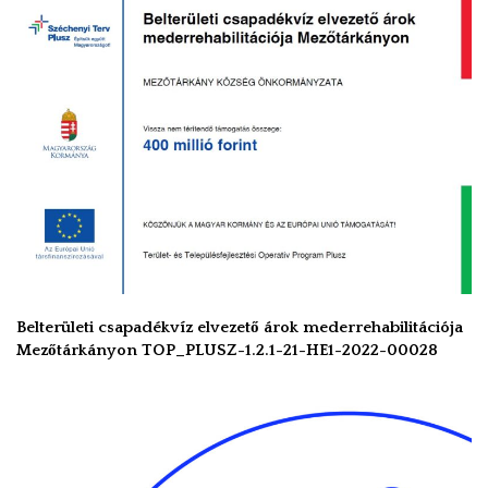
Belterületi csapadékvíz elvezető árok mederrehabilitációja
Mezőtárkányon TOP_PLUSZ-1.2.1-21-HE1-2022-00028