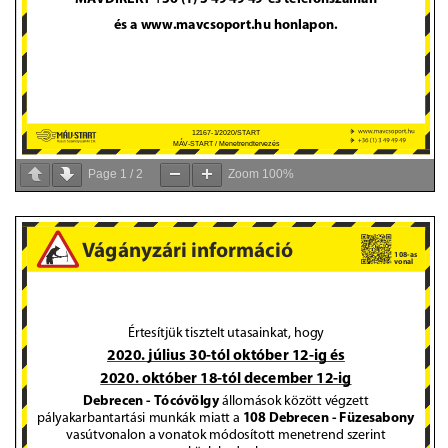
Page
1
/
2
Zoom
100%