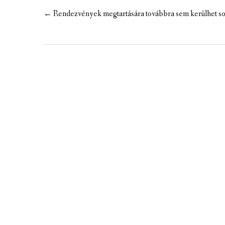
MEZÕTÁRKÁNYI ZSEBKALAUZ
Post
←
Rendezvények megtartására továbbra sem kerülhet s
navigation
MEZŐTÁRKÁNY KINCSE
MEZŐTÁRKÁNY ÉRTÉKEI