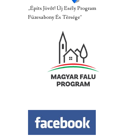
„Építs Jövőt! Új Esély Program
Füzesabony És Térsége”