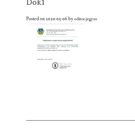
Dok1
A TELEPÜLÉS BEMUTATÁSA
GAZDASÁGI ÉLET
Posted on
2020-05-06
by
editor.jegyzo
A TELEPÜLÉS CÍMERE
KÉPGALÉRIA
VIDEÓK
MEZÕTÁRKÁNY TÉRKÉPE
TÉRKÉPCENTRUM
GOOGLE TÉRKÉP
KULTURÁLIS EMLÉKEK, NEVEZETESS
JELES NAPOK, PROGRAMOK, ESEMÉN