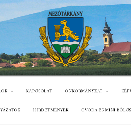
LÓK
KAPCSOLAT
ÖNKORMÁNYZAT
KÉP
: NEMZETÕRÖK HEVES MEGYÉBEN, MEZÕTÁRKÁNYON
ÁZ
KÖZADATKERESŐ
HEL
LYÁZATOK
HIRDETMÉNYEK
ÓVODA ÉS MINI BÖLC
MEZŐTÁRKÁNYI KÖZÖS ÖNKO
KÖZ
ELÉRHETŐSÉGE