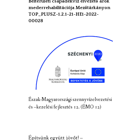
Belterületi csapadékvíz elvezető árok
mederrehabilitációja Mezőtárkányon
TOP_PLUSZ-1.2.1-21-HE1-2022-
00028
Észak-Magyarországi szennyvízelvezetési
és –kezelési fejlesztés 12. (ÉMO 12)
Építsünk együtt jövőt! –