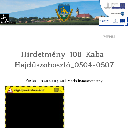
Eszköztár megnyitása
Skip
to
MENU
content
Hirdetmény_108_Kaba-
KEZDŐLAP
Hajdúszoboszló_0504-0507
TELEPÜLÉSÜNKRŐL
Posted on
2020-04-20
by
admin.mezotarkany
LÁTNIVALÓK
KAPCSOLAT
ÖNKORMÁNYZAT
KÉPVISELŐ-TESTÜLET