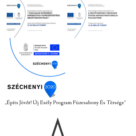
„Építs Jövőt! Új Esély Program Füzesabony És Térsége”