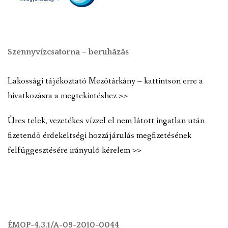
Szennyvízcsatorna – beruházás
Lakossági tájékoztató Mezõtárkány – kattintson erre a
hivatkozásra a megtekintéshez >>
Üres telek, vezetékes vízzel el nem látott ingatlan után
fizetendõ érdekeltségi hozzájárulás megfizetésének
felfüggesztésére irányuló kérelem >>
ÉMOP-4.3.1/A-09-2010-0044