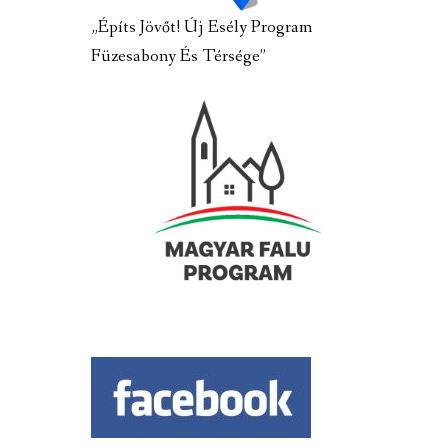
„Építs Jövőt! Új Esély Program
Füzesabony És Térsége”