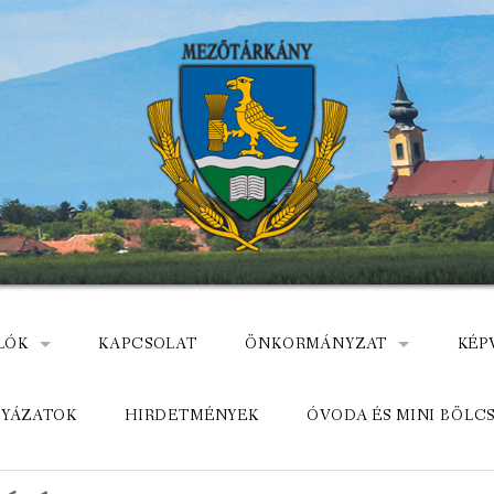
LÓK
KAPCSOLAT
ÖNKORMÁNYZAT
KÉP
: NEMZETÕRÖK HEVES MEGYÉBEN, MEZÕTÁRKÁNYON
ÁZ
KÖZADATKERESŐ
HEL
LYÁZATOK
HIRDETMÉNYEK
ÓVODA ÉS MINI BÖLC
MEZŐTÁRKÁNYI KÖZÖS ÖNKO
KÖZ
ELÉRHETŐSÉGE