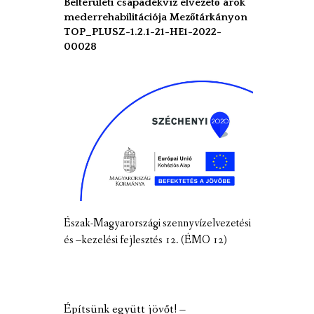
Belterületi csapadékvíz elvezető árok
mederrehabilitációja Mezőtárkányon
TOP_PLUSZ-1.2.1-21-HE1-2022-
00028
Észak-Magyarországi szennyvízelvezetési
és –kezelési fejlesztés 12. (ÉMO 12)
Építsünk együtt jövőt! –