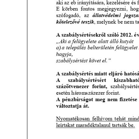
MEZÕTÁRKÁNYI ZSEBKALAUZ
MEZŐTÁRKÁNY KINCSE
MEZŐTÁRKÁNY ÉRTÉKEI