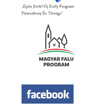
„Építs Jövőt! Új Esély Program
Füzesabony És Térsége”