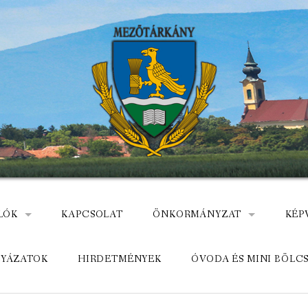
LÓK
KAPCSOLAT
ÖNKORMÁNYZAT
KÉP
: NEMZETÕRÖK HEVES MEGYÉBEN, MEZÕTÁRKÁNYON
ÁZ
KÖZADATKERESŐ
HEL
LYÁZATOK
HIRDETMÉNYEK
ÓVODA ÉS MINI BÖLC
MEZŐTÁRKÁNYI KÖZÖS ÖNKO
KÖZ
ELÉRHETŐSÉGE