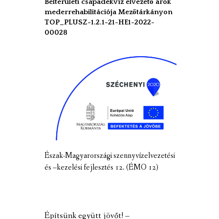
Belterületi csapadékvíz elvezető árok
mederrehabilitációja Mezőtárkányon
TOP_PLUSZ-1.2.1-21-HE1-2022-
00028
Észak-Magyarországi szennyvízelvezetési
és –kezelési fejlesztés 12. (ÉMO 12)
Építsünk együtt jövőt! –