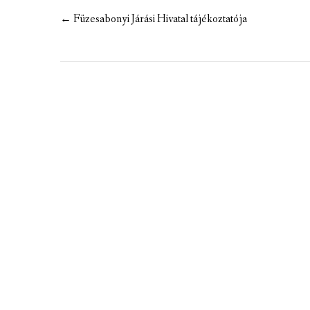
MEZÕTÁRKÁNYI ZSEBKALAUZ
Post
←
Füzesabonyi Járási Hivatal tájékoztatója
navigation
MEZŐTÁRKÁNY KINCSE
MEZŐTÁRKÁNY ÉRTÉKEI