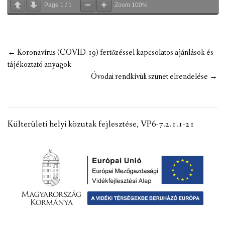
Page
1
/
1
Zoom
100%
Post
←
Koronavírus (COVID-19) fertőzéssel kapcsolatos ajánlások és
navigation
tájékoztató anyagok
Óvodai rendkívüli szünet elrendelése
→
Külterületi helyi közutak fejlesztése, VP6-7.2.1.1-21