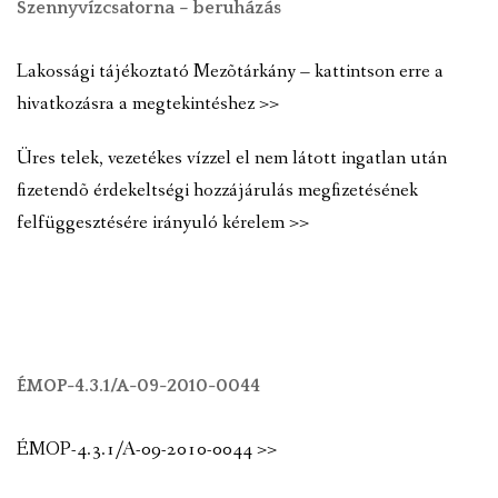
Szennyvízcsatorna – beruházás
Lakossági tájékoztató Mezõtárkány – kattintson erre a
hivatkozásra a megtekintéshez >>
Üres telek, vezetékes vízzel el nem látott ingatlan után
fizetendõ érdekeltségi hozzájárulás megfizetésének
felfüggesztésére irányuló kérelem >>
ÉMOP-4.3.1/A-09-2010-0044
ÉMOP-4.3.1/A-09-2010-0044 >>