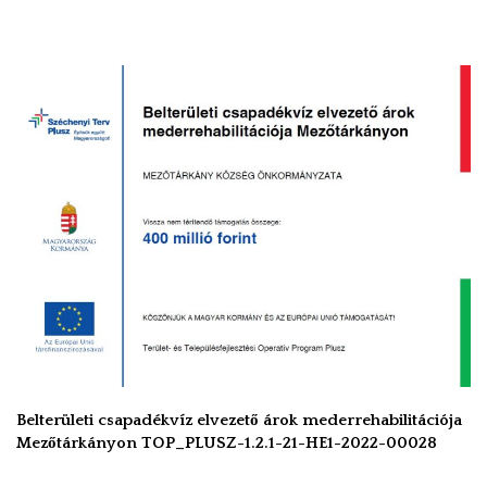
Belterületi csapadékvíz elvezető árok mederrehabilitációja
Mezőtárkányon TOP_PLUSZ-1.2.1-21-HE1-2022-00028