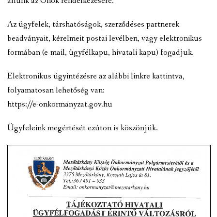
állunk az Önök rendelkezésére.
VÁLASZTÁSI INFORMÁCIÓK
Az ügyfelek, társhatóságok, szerződéses partnerek
NEMZETISÉGI ÖNKORMÁNYZAT
beadványait, kérelmeit postai levélben, vagy elektronikus
formában (e-mail, ügyfélkapu, hivatali kapu) fogadjuk.
TÁRSULÁS
Elektronikus ügyintézésre az alábbi linkre kattintva,
PÁLYÁZATOK
folyamatosan lehetőség van:
https://e-onkormanyzat.gov.hu
HIRDETMÉNYEK
Ügyfeleink megértését ezúton is köszönjük.
ÓVODA ÉS MINI BÖLCSŐDE