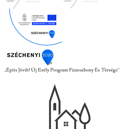
„Építs Jövőt! Új Esély Program Füzesabony És Térsége”