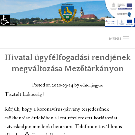
Eszköztár megnyitása
Skip
to
MENU
content
Hivatal ügyfélfogadási rendjének
KEZDŐLAP
megváltozása Mezőtárkányon
TELEPÜLÉSÜNKRŐL
Posted on
2020-03-14
by
editor.jegyzo
LÁTNIVALÓK
Tisztelt Lakosság!
KAPCSOLAT
Kérjük, hogy a koronavírus-járvány terjedésének
ÖNKORMÁNYZAT
csökkentése érdekében a lent részletezett korlátozást
szíveskedjen mindenki betartani. Telefonon továbbra is
KÉPVISELŐ-TESTÜLET