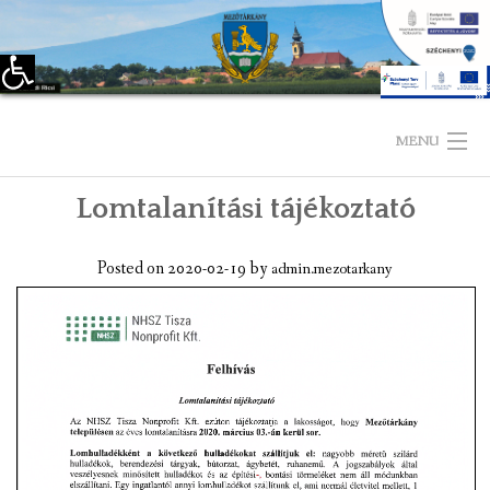
Eszköztár megnyitása
Skip
to
MENU
content
Lomtalanítási tájékoztató
KEZDŐLAP
TELEPÜLÉSÜNKRŐL
Posted on
2020-02-19
by
admin.mezotarkany
LÁTNIVALÓK
KAPCSOLAT
ÖNKORMÁNYZAT
KÉPVISELŐ-TESTÜLET