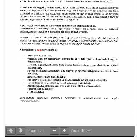
VÁLASZTÁSI INFORMÁCIÓK
NEMZETISÉGI ÖNKORMÁNYZAT
TÁRSULÁS
PÁLYÁZATOK
HIRDETMÉNYEK
ÓVODA ÉS MINI BÖLCSŐDE
Page
1
/
1
Zoom
100%