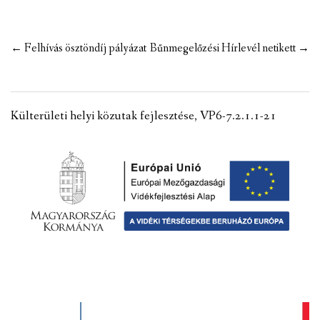
Post
←
Felhívás ösztöndíj pályázat
Bűnmegelőzési Hírlevél netikett
→
navigation
Külterületi helyi közutak fejlesztése, VP6-7.2.1.1-21