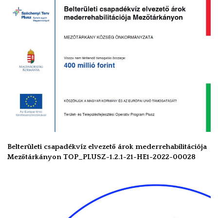
Belterületi csapadékvíz elvezető árok mederrehabilitációja
Mezőtárkányon TOP_PLUSZ-1.2.1-21-HE1-2022-00028