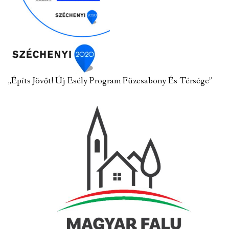
„Építs Jövőt! Új Esély Program Füzesabony És Térsége”