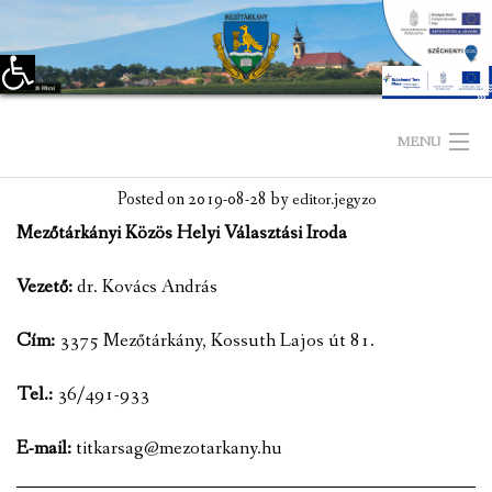
Eszköztár megnyitása
Skip
to
MENU
content
Posted on
2019-08-28
by
editor.jegyzo
KEZDŐLAP
Mezőtárkányi Közös Helyi Választási Iroda
TELEPÜLÉSÜNKRŐL
Vezető:
dr. Kovács András
LÁTNIVALÓK
Cím:
3375 Mezőtárkány, Kossuth Lajos út 81.
KAPCSOLAT
Tel.:
36/491-933
ÖNKORMÁNYZAT
E-mail:
titkarsag@mezotarkany.hu
KÉPVISELŐ-TESTÜLET