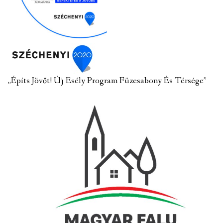
„Építs Jövőt! Új Esély Program Füzesabony És Térsége”