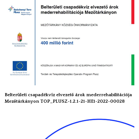
Belterületi csapadékvíz elvezető árok mederrehabilitációja
Mezőtárkányon TOP_PLUSZ-1.2.1-21-HE1-2022-00028