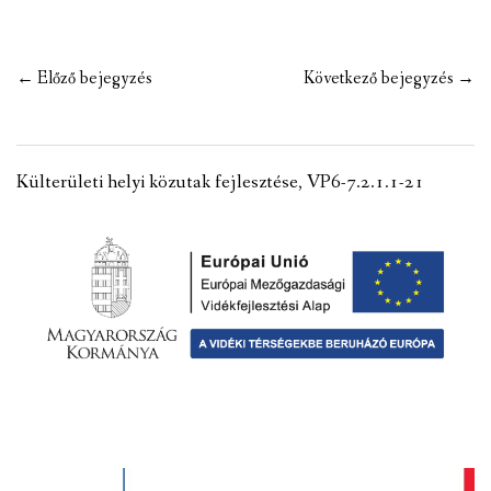
VÁLASZTÁSI INFORMÁCIÓK
Post
←
Előző bejegyzés
Következő bejegyzés
→
NEMZETISÉGI ÖNKORMÁNYZAT
navigation
TÁRSULÁS
Külterületi helyi közutak fejlesztése, VP6-7.2.1.1-21
PÁLYÁZATOK
HIRDETMÉNYEK
ÓVODA ÉS MINI BÖLCSŐDE