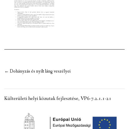
VÁLASZTÁSI INFORMÁCIÓK
NEMZETISÉGI ÖNKORMÁNYZAT
TÁRSULÁS
PÁLYÁZATOK
HIRDETMÉNYEK
Post
←
Dohányzás és nyílt láng veszélyei
ÓVODA ÉS MINI BÖLCSŐDE
navigation
Külterületi helyi közutak fejlesztése, VP6-7.2.1.1-21