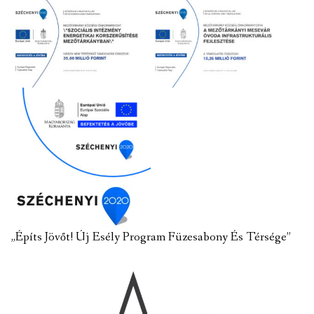
„Építs Jövőt! Új Esély Program Füzesabony És Térsége”