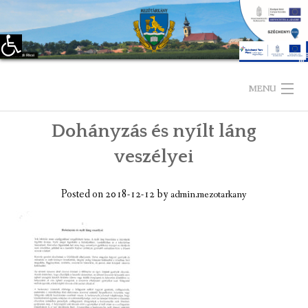
Eszköztár megnyitása
Skip
to
MENU
content
Dohányzás és nyílt láng
KEZDŐLAP
veszélyei
TELEPÜLÉSÜNKRŐL
Posted on
2018-12-12
by
admin.mezotarkany
LÁTNIVALÓK
KAPCSOLAT
ÖNKORMÁNYZAT
KÉPVISELŐ-TESTÜLET