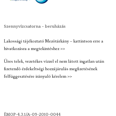
Szennyvízcsatorna – beruházás
Lakossági tájékoztató Mezõtárkány – kattintson erre a
hivatkozásra a megtekintéshez >>
Üres telek, vezetékes vízzel el nem látott ingatlan után
fizetendõ érdekeltségi hozzájárulás megfizetésének
felfüggesztésére irányuló kérelem >>
ÉMOP-4.3.1/A-09-2010-0044