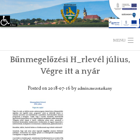
Eszköztár megnyitása
Skip
to
MENU
content
Bűnmegelőzési H_rlevél július,
KEZDŐLAP
Végre itt a nyár
TELEPÜLÉSÜNKRŐL
Posted on
2018-07-16
by
admin.mezotarkany
LÁTNIVALÓK
KAPCSOLAT
ÖNKORMÁNYZAT
KÉPVISELŐ-TESTÜLET