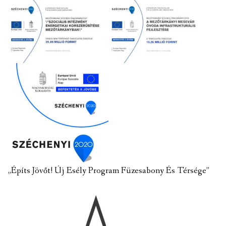
„Építs Jövőt! Új Esély Program Füzesabony És Térsége”