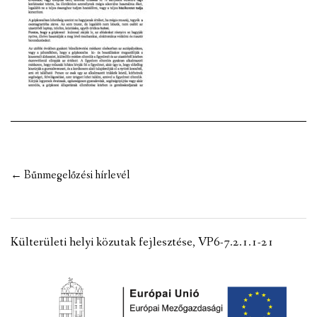
VÁLASZTÁSI INFORMÁCIÓK
NEMZETISÉGI ÖNKORMÁNYZAT
TÁRSULÁS
PÁLYÁZATOK
HIRDETMÉNYEK
Post
←
Bűnmegelőzési hírlevél
ÓVODA ÉS MINI BÖLCSŐDE
navigation
Külterületi helyi közutak fejlesztése, VP6-7.2.1.1-21