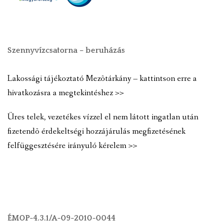
Szennyvízcsatorna – beruházás
Lakossági tájékoztató Mezõtárkány – kattintson erre a
hivatkozásra a megtekintéshez >>
Üres telek, vezetékes vízzel el nem látott ingatlan után
fizetendõ érdekeltségi hozzájárulás megfizetésének
felfüggesztésére irányuló kérelem >>
ÉMOP-4.3.1/A-09-2010-0044