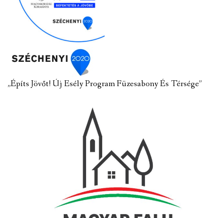
„Építs Jövőt! Új Esély Program Füzesabony És Térsége”