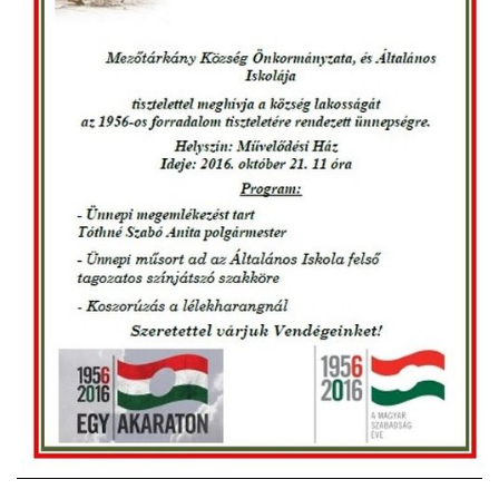
VÁLASZTÁSI INFORMÁCIÓK
NEMZETISÉGI ÖNKORMÁNYZAT
TÁRSULÁS
PÁLYÁZATOK
HIRDETMÉNYEK
ÓVODA ÉS MINI BÖLCSŐDE