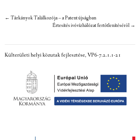
Post
←
Tárkányok Találkozója – a Patent újságban
navigation
Értesítés ivóvízhálózat fertõtlenítésérõl
→
Külterületi helyi közutak fejlesztése, VP6-7.2.1.1-21