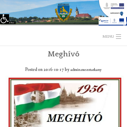
Eszköztár megnyitása
Skip
to
MENU
content
Meghívó
KEZDŐLAP
TELEPÜLÉSÜNKRŐL
Posted on
2016-10-17
by
admin.mezotarkany
LÁTNIVALÓK
KAPCSOLAT
ÖNKORMÁNYZAT
KÉPVISELŐ-TESTÜLET