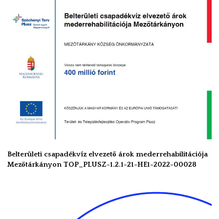
Belterületi csapadékvíz elvezető árok mederrehabilitációja
Mezőtárkányon TOP_PLUSZ-1.2.1-21-HE1-2022-00028