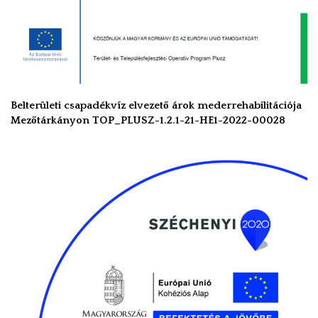
Belterületi csapadékvíz elvezető árok mederrehabilitációja
Mezőtárkányon TOP_PLUSZ-1.2.1-21-HE1-2022-00028