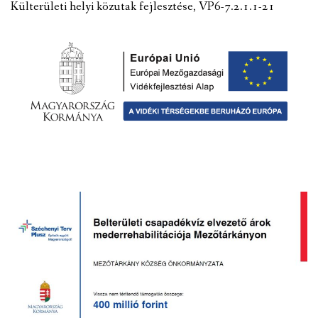
Külterületi helyi közutak fejlesztése, VP6-7.2.1.1-21
VÁLASZTÁSI INFORMÁCIÓK
NEMZETISÉGI ÖNKORMÁNYZAT
TÁRSULÁS
PÁLYÁZATOK
HIRDETMÉNYEK
ÓVODA ÉS MINI BÖLCSŐDE