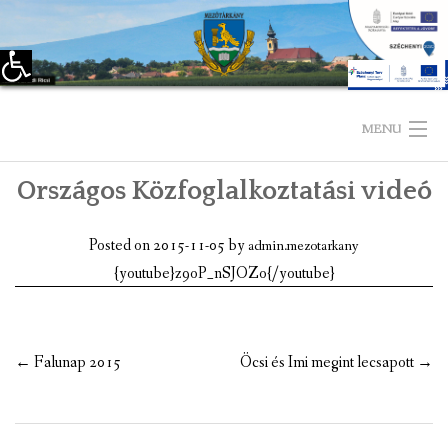
Eszköztár megnyitása
Skip
to
MENU
content
Országos Közfoglalkoztatási videó
KEZDŐLAP
TELEPÜLÉSÜNKRŐL
Posted on
2015-11-05
by
admin.mezotarkany
{youtube}z9oP_nSJOZo{/youtube}
LÁTNIVALÓK
KAPCSOLAT
Post
←
Falunap 2015
Öcsi és Imi megint lecsapott
→
ÖNKORMÁNYZAT
navigation
KÉPVISELŐ-TESTÜLET