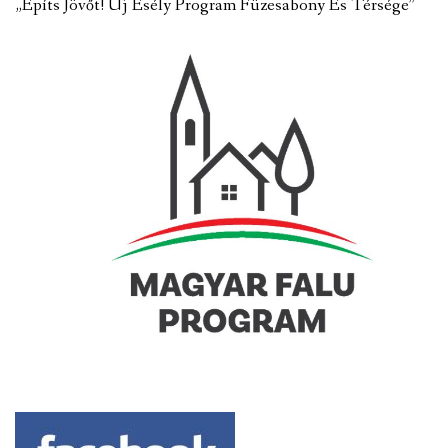
„Építs Jövőt! Új Esély Program Füzesabony És Térsége”