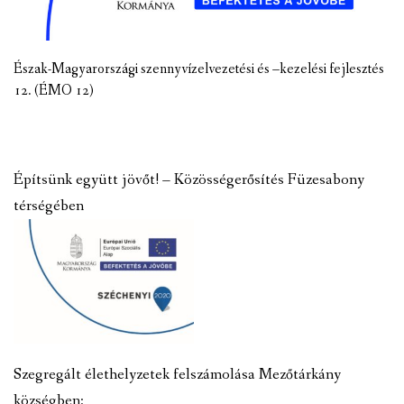
Észak-Magyarországi szennyvízelvezetési és –kezelési fejlesztés
12. (ÉMO 12)
Építsünk együtt jövőt! – Közösségerősítés Füzesabony
térségében
Szegregált élethelyzetek felszámolása Mezőtárkány
községben: