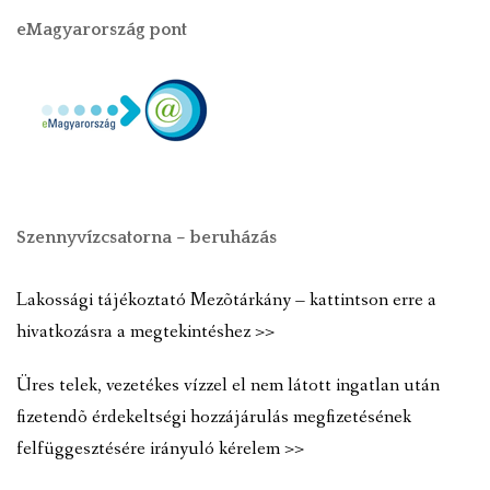
eMagyarország pont
Szennyvízcsatorna – beruházás
Lakossági tájékoztató Mezõtárkány – kattintson erre a
hivatkozásra a megtekintéshez >>
Üres telek, vezetékes vízzel el nem látott ingatlan után
fizetendõ érdekeltségi hozzájárulás megfizetésének
felfüggesztésére irányuló kérelem >>