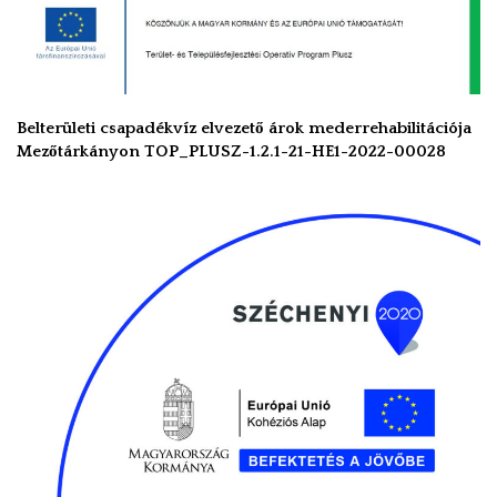
Belterületi csapadékvíz elvezető árok mederrehabilitációja
Mezőtárkányon TOP_PLUSZ-1.2.1-21-HE1-2022-00028