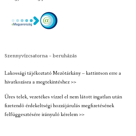
Szennyvízcsatorna – beruházás
Lakossági tájékoztató Mezõtárkány – kattintson erre a
hivatkozásra a megtekintéshez >>
Üres telek, vezetékes vízzel el nem látott ingatlan után
fizetendõ érdekeltségi hozzájárulás megfizetésének
felfüggesztésére irányuló kérelem >>