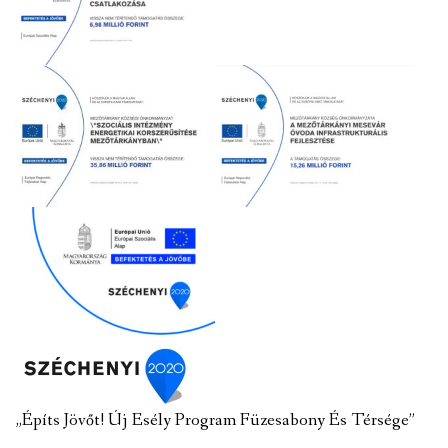
„Építs Jövőt! Új Esély Program Füzesabony És Térsége”