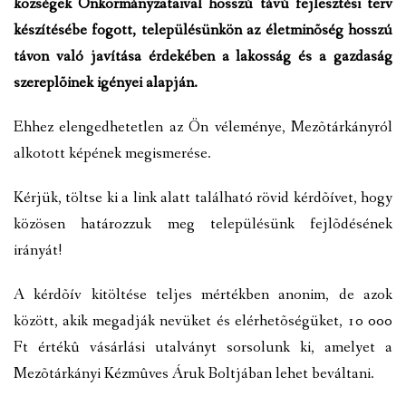
községek Önkormányzataival hosszú távú fejlesztési terv
VÁLASZTÁSI INFORMÁCIÓK
készítésébe fogott, településünkön az életminõség hosszú
távon való javítása érdekében a lakosság és a gazdaság
NEMZETISÉGI ÖNKORMÁNYZAT
szereplõinek igényei alapján.
TÁRSULÁS
Ehhez elengedhetetlen az Ön véleménye, Mezõtárkányról
alkotott képének megismerése.
PÁLYÁZATOK
Kérjük, töltse ki a link alatt található rövid kérdõívet, hogy
HIRDETMÉNYEK
közösen határozzuk meg településünk fejlõdésének
ÓVODA ÉS MINI BÖLCSŐDE
irányát!
A kérdõív kitöltése teljes mértékben anonim, de azok
között, akik megadják nevüket és elérhetõségüket, 10 000
Ft értékû vásárlási utalványt sorsolunk ki, amelyet a
Mezõtárkányi Kézmûves Áruk Boltjában lehet beváltani.