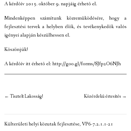
A kérdõív 2015. október 9. napjáig érhetõ el.
Mindenképpen számítunk közremûködésére, hogy a
fejlesztési tervek a helyben élõk, és tevékenykedõk valós
igényei alapján készülhessen el.
Köszönjük!
A kérdõív itt érhetõ el:
http://goo.gl/forms/SJfp2O6NJh
Post
←
Tisztelt Lakosság!
Közérdekû értesítés
→
navigation
Külterületi helyi közutak fejlesztése, VP6-7.2.1.1-21