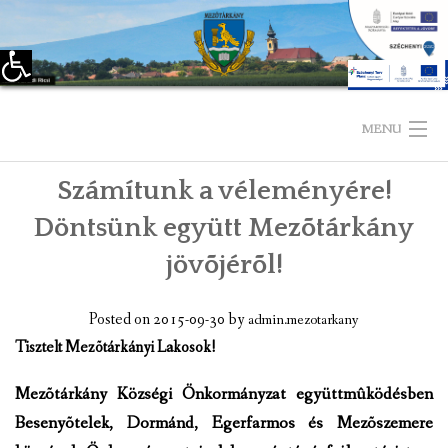
Eszköztár megnyitása
Skip
to
MENU
content
Számítunk a véleményére!
KEZDŐLAP
Döntsünk együtt Mezõtárkány
TELEPÜLÉSÜNKRŐL
jövõjérõl!
LÁTNIVALÓK
Posted on
2015-09-30
by
admin.mezotarkany
KAPCSOLAT
Tisztelt Mezõtárkányi Lakosok!
ÖNKORMÁNYZAT
Mezõtárkány Községi Önkormányzat együttmûködésben
Besenyõtelek, Dormánd, Egerfarmos és Mezõszemere
KÉPVISELŐ-TESTÜLET