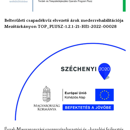
Belterületi csapadékvíz elvezető árok mederrehabilitációja
Mezőtárkányon TOP_PLUSZ-1.2.1-21-HE1-2022-00028
Észak-Magyarországi szennyvízelvezetési és –kezelési fejlesztés