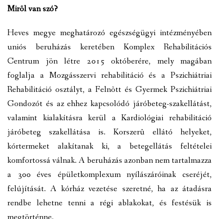
Mirõl van szó?
VÁLASZTÁSI INFORMÁCIÓK
Heves megye meghatározó egészségügyi intézményében
NEMZETISÉGI ÖNKORMÁNYZAT
uniós beruházás keretében Komplex Rehabilitációs
Centrum jön létre 2015 októberére, mely magában
TÁRSULÁS
foglalja a Mozgásszervi rehabilitáció és a Pszichiátriai
PÁLYÁZATOK
Rehabilitáció osztályt, a Felnõtt és Gyermek Pszichiátriai
Gondozót és az ehhez kapcsolódó járóbeteg-szakellátást,
HIRDETMÉNYEK
valamint kialakításra kerül a Kardiológiai rehabilitáció
ÓVODA ÉS MINI BÖLCSŐDE
járóbeteg szakellátása is. Korszerû ellátó helyeket,
kórtermeket alakítanak ki, a betegellátás feltételei
komfortossá válnak. A beruházás azonban nem tartalmazza
a 300 éves épületkomplexum nyílászáróinak cseréjét,
felújítását. A kórház vezetése szeretné, ha az átadásra
rendbe lehetne tenni a régi ablakokat, és festésük is
megtörténne.