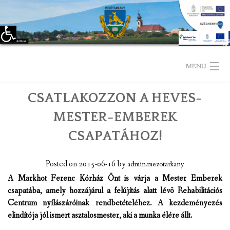
Eszköztár megnyitása
Skip
to
MENU
content
CSATLAKOZZON A HEVES-
KEZDŐLAP
MESTER-EMBEREK
TELEPÜLÉSÜNKRŐL
CSAPATÁHOZ!
LÁTNIVALÓK
Posted on
2015-06-16
by
admin.mezotarkany
KAPCSOLAT
A Markhot Ferenc Kórház Önt is várja a Mester Emberek
csapatába, amely hozzájárul a felújítás alatt lévõ Rehabilitációs
ÖNKORMÁNYZAT
Centrum nyílászáróinak rendbetételéhez. A kezdeményezés
elindítója jól ismert asztalosmester, aki a munka élére állt.
KÉPVISELŐ-TESTÜLET