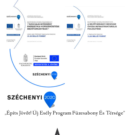
„Építs Jövőt! Új Esély Program Füzesabony És Térsége”