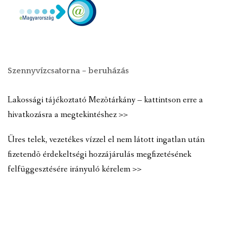
Szennyvízcsatorna – beruházás
Lakossági tájékoztató Mezõtárkány – kattintson erre a
hivatkozásra a megtekintéshez >>
Üres telek, vezetékes vízzel el nem látott ingatlan után
fizetendõ érdekeltségi hozzájárulás megfizetésének
felfüggesztésére irányuló kérelem >>