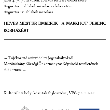
Július 4. 7-17 óra között: ablakok festésre elõkészítése
Augusztus 1. ablakok mázolásra elõkészítése
Augusztus 15. ablakok mázolása
HEVES MESTER EMBEREK A MARKHOT FERENC
KÓRHÁZÉRT
Post
←
Tájékoztató a tûzvédelmi jogszabályokról
navigation
Mezõtárkány Községi Önkormányzat Képviselõ-testületének
tájékoztatói
→
Külterületi helyi közutak fejlesztése, VP6-7.2.1.1-21