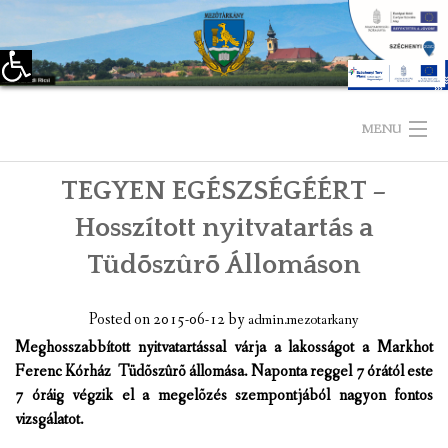
Eszköztár megnyitása
Skip
to
MENU
content
TEGYEN EGÉSZSÉGÉÉRT –
KEZDŐLAP
Hosszított nyitvatartás a
TELEPÜLÉSÜNKRŐL
Tüdõszûrõ Állomáson
LÁTNIVALÓK
Posted on
2015-06-12
by
admin.mezotarkany
KAPCSOLAT
Meghosszabbított nyitvatartással várja a lakosságot a Markhot
Ferenc Kórház Tüdõszûrõ állomása. Naponta reggel 7 órától este
ÖNKORMÁNYZAT
7 óráig végzik el a megelõzés szempontjából nagyon fontos
vizsgálatot.
KÉPVISELŐ-TESTÜLET