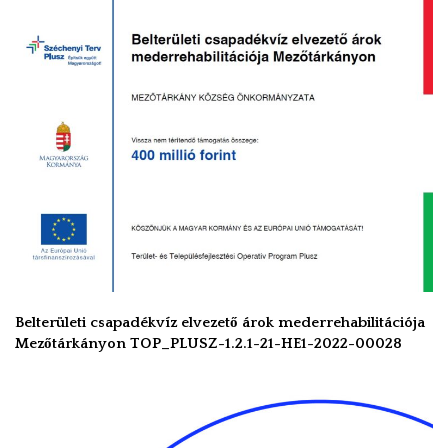
Belterületi csapadékvíz elvezető árok mederrehabilitációja
Mezőtárkányon TOP_PLUSZ-1.2.1-21-HE1-2022-00028