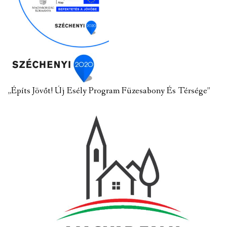
„Építs Jövőt! Új Esély Program Füzesabony És Térsége”