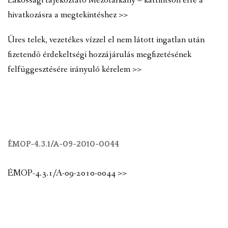
Lakossági tájékoztató Mezõtárkány – kattintson erre a
hivatkozásra a megtekintéshez >>
Üres telek, vezetékes vízzel el nem látott ingatlan után
fizetendõ érdekeltségi hozzájárulás megfizetésének
felfüggesztésére irányuló kérelem >>
ÉMOP-4.3.1/A-09-2010-0044
ÉMOP-4.3.1/A-09-2010-0044 >>