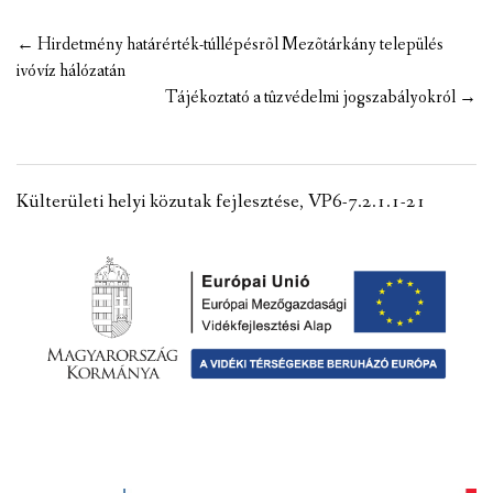
Post
←
Hirdetmény határérték-túllépésrõl Mezõtárkány település
navigation
ivóvíz hálózatán
Tájékoztató a tûzvédelmi jogszabályokról
→
Külterületi helyi közutak fejlesztése, VP6-7.2.1.1-21