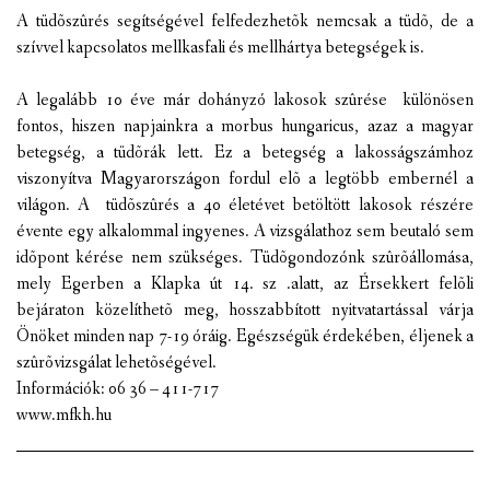
A tüdõszûrés segítségével felfedezhetõk nemcsak a tüdõ, de a
VÁLASZTÁSI INFORMÁCIÓK
szívvel kapcsolatos mellkasfali és mellhártya betegségek is.
NEMZETISÉGI ÖNKORMÁNYZAT
A legalább 10 éve már dohányzó lakosok szûrése különösen
fontos, hiszen napjainkra a morbus hungaricus, azaz a magyar
TÁRSULÁS
betegség, a tüdõrák lett. Ez a betegség a lakosságszámhoz
viszonyítva Magyarországon fordul elõ a legtöbb embernél a
PÁLYÁZATOK
világon. A tüdõszûrés a 40 életévet betöltött lakosok részére
évente egy alkalommal ingyenes. A vizsgálathoz sem beutaló sem
HIRDETMÉNYEK
idõpont kérése nem szükséges. Tüdõgondozónk szûrõállomása,
mely Egerben a Klapka út 14. sz .alatt, az Érsekkert felõli
ÓVODA ÉS MINI BÖLCSŐDE
bejáraton közelíthetõ meg, hosszabbított nyitvatartással várja
Önöket minden nap 7-19 óráig. Egészségük érdekében, éljenek a
szûrõvizsgálat lehetõségével.
Információk: 06 36 – 411-717
www.mfkh.hu