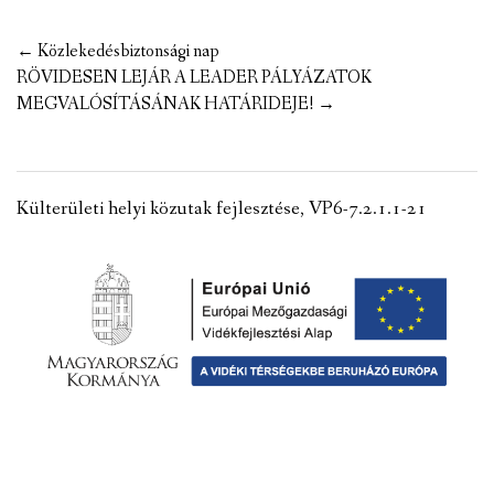
VÁLASZTÁSI INFORMÁCIÓK
Post
←
Közlekedésbiztonsági nap
navigation
RÖVIDESEN LEJÁR A LEADER PÁLYÁZATOK
NEMZETISÉGI ÖNKORMÁNYZAT
MEGVALÓSÍTÁSÁNAK HATÁRIDEJE!
→
TÁRSULÁS
PÁLYÁZATOK
Külterületi helyi közutak fejlesztése, VP6-7.2.1.1-21
HIRDETMÉNYEK
ÓVODA ÉS MINI BÖLCSŐDE