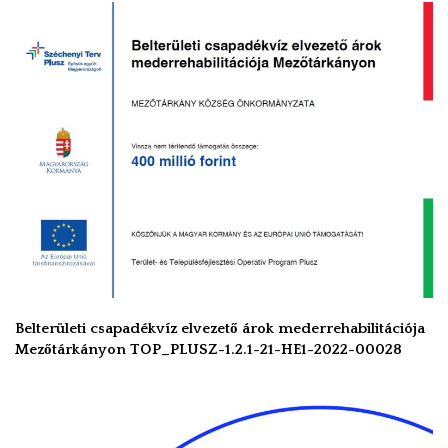
Belterületi csapadékvíz elvezető árok mederrehabilitációja
Mezőtárkányon TOP_PLUSZ-1.2.1-21-HE1-2022-00028