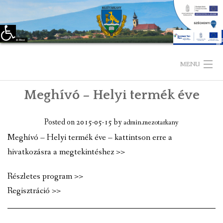
Eszköztár megnyitása
Skip
to
MENU
content
Meghívó – Helyi termék éve
KEZDŐLAP
TELEPÜLÉSÜNKRŐL
Posted on
2015-05-15
by
admin.mezotarkany
Meghívó – Helyi termék éve – kattintson erre a
LÁTNIVALÓK
hivatkozásra a megtekintéshez >>
KAPCSOLAT
Részletes program >>
Regisztráció >>
ÖNKORMÁNYZAT
KÉPVISELŐ-TESTÜLET