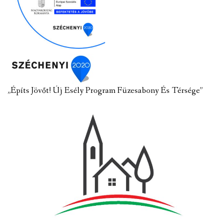
„Építs Jövőt! Új Esély Program Füzesabony És Térsége”