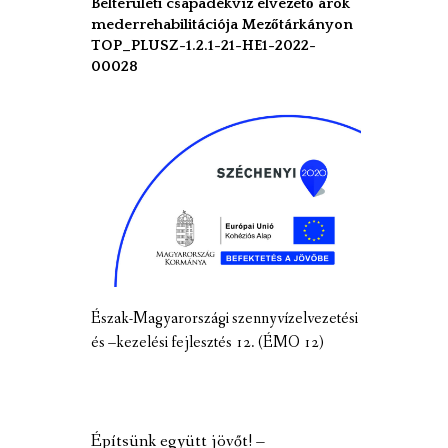
Belterületi csapadékvíz elvezető árok
mederrehabilitációja Mezőtárkányon
TOP_PLUSZ-1.2.1-21-HE1-2022-
00028
Észak-Magyarországi szennyvízelvezetési
és –kezelési fejlesztés 12. (ÉMO 12)
Építsünk együtt jövőt! –