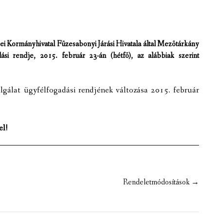
FELÜGYELETET GYAKORLÓ S
AZ INTÉZMÉNY BEMU
ÖNKORMÁNYZATI INTÉZMÉN
MŰV
HÍREK, AKTUALIT
ei Kormányhivatal Füzesabonyi Járási Hivatala által Mezõtárkány
MEZŐ – FA 2011. NONPROFIT K
ÖNK
MEZ
dási rendje, 2015. február 23-án (hétfõ), az alábbiak szerint
INTÉZMÉNYI DOKUM
KÖZZÉTÉTELI LISTÁK
KER
KÖZ
LETÖLTHETŐ DOKUM
lgálat ügyfélfogadási rendjének változása 2015. február
BÍR
ÁLT
KÖZZÉTÉTELI LI
OR
KÉPGALÉRIA
el!
ÉGEK
Rendeletmódosítások
→
YEK