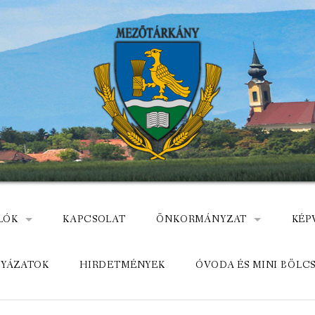
LÓK
KAPCSOLAT
ÖNKORMÁNYZAT
KÉP
: NEMZETÕRÖK HEVES MEGYÉBEN, MEZÕTÁRKÁNYON
ÁZ
KÖZADATKERESŐ
HEL
LYÁZATOK
HIRDETMÉNYEK
ÓVODA ÉS MINI BÖLC
MEZŐTÁRKÁNYI KÖZÖS ÖNKO
KÖZ
ELÉRHETŐSÉGE