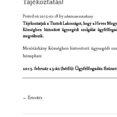
Tájékoztatás!
A TELEPÜLÉS BEMUTATÁSA
GAZDASÁGI ÉLET
Posted on
2015-02-18
by
admin.mezotarkany
Tájékoztatjuk a Tisztelt Lakosságot, hogy a Heves Megy
A TELEPÜLÉS CÍMERE
Községben biztosított ügysegédi szolgálat ügyfélfoga
megváltozik.
KÉPGALÉRIA
Mezõtárkány Községben biztosított ügysegédi szo
VIDEÓK
hónapban:
MEZÕTÁRKÁNY TÉRKÉPE
2015. február 23-án (hétfõ): Ügyfélfogadás Szünet
TÉRKÉPCENTRUM
GOOGLE TÉRKÉP
KULTURÁLIS EMLÉKEK, NEVEZETESS
Post
←
Értesítés
navigation
JELES NAPOK, PROGRAMOK, ESEMÉN