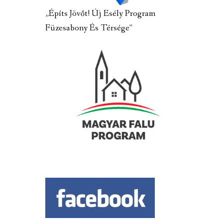
„Építs Jövőt! Új Esély Program
Füzesabony És Térsége”