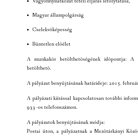
Vagyonnyilatkozat tételi eljárás lefolytatása,
Magyar állampolgárság
Cselekvõképesség
Büntetlen elõélet
A munkakör betölthetõségének idõpontja: A m
betölthetõ.
A pályázat benyújtásának határideje: 2015. februá
A pályázati kiírással kapcsolatosan további infor
933 -os telefonszámon.
A pályázatok benyújtásának módja:
Postai úton, a pályázatnak a Mezõtárkányi Köz