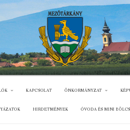
LÓK
KAPCSOLAT
ÖNKORMÁNYZAT
KÉP
: NEMZETÕRÖK HEVES MEGYÉBEN, MEZÕTÁRKÁNYON
ÁZ
KÖZADATKERESŐ
HEL
LYÁZATOK
HIRDETMÉNYEK
ÓVODA ÉS MINI BÖLC
MEZŐTÁRKÁNYI KÖZÖS ÖNKO
KÖZ
ELÉRHETŐSÉGE