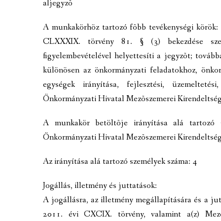
aljegyzõ
MEZÕTÁRKÁNYI ZSEBKALAUZ
A munkakörhöz tartozó fõbb tevékenységi körök: 
MEZŐTÁRKÁNY KINCSE
CLXXXIX. törvény 81. § (3) bekezdése szer
MEZŐTÁRKÁNY ÉRTÉKEI
figyelembevételével helyettesíti a jegyzõt; továb
különösen az önkormányzati feladatokhoz, önkor
egységek irányítása, fejlesztési, üzemelteté
Önkormányzati Hivatal Mezõszemerei Kirendeltség
A munkakör betöltõje irányítása alá tartozó 
Önkormányzati Hivatal Mezõszemerei Kirendeltsé
Az irányítása alá tartozó személyek száma: 4
Jogállás, illetmény és juttatások:
A jogállásra, az illetmény megállapítására és a jut
2011. évi CXCIX. törvény, valamint a(z) Mezõ