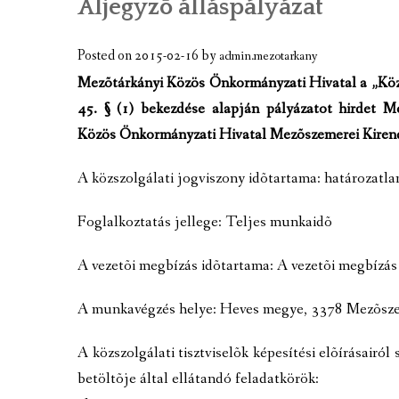
Aljegyzõ álláspályázat
A TELEPÜLÉS BEMUTATÁSA
GAZDASÁGI ÉLET
Posted on
2015-02-16
by
admin.mezotarkany
Mezõtárkányi Közös Önkormányzati Hivatal a „Közsz
A TELEPÜLÉS CÍMERE
45. § (1) bekezdése alapján pályázatot hirdet 
KÉPGALÉRIA
Közös Önkormányzati Hivatal Mezõszemerei Kirend
VIDEÓK
A közszolgálati jogviszony idõtartama: határozatla
MEZÕTÁRKÁNY TÉRKÉPE
Foglalkoztatás jellege: Teljes munkaidõ
TÉRKÉPCENTRUM
A vezetõi megbízás idõtartama: A vezetõi megbízás 
GOOGLE TÉRKÉP
A munkavégzés helye: Heves megye, 3378 Mezõsze
KULTURÁLIS EMLÉKEK, NEVEZETESS
A közszolgálati tisztviselõk képesítési elõírásairól
JELES NAPOK, PROGRAMOK, ESEMÉN
betöltõje által ellátandó feladatkörök: