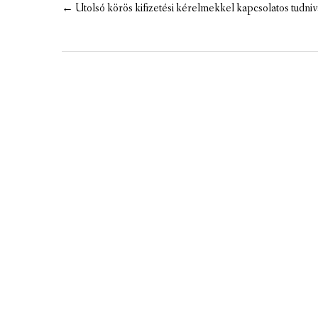
Post
←
Utolsó körös kifizetési kérelmekkel kapcsolatos tudni
navigation