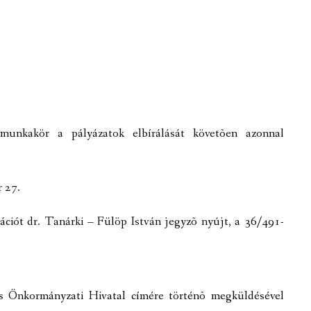
unkakör a pályázatok elbírálását követõen azonnal
r 27.
mációt dr. Tanárki – Fülöp István jegyzõ nyújt, a 36/491-
ös Önkormányzati Hivatal címére történõ megküldésével