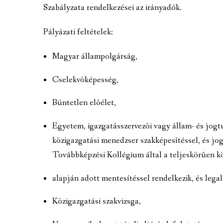
Szabályzata rendelkezései az irányadók.
Pályázati feltételek:
Magyar állampolgárság,
Cselekvõképesség,
Büntetlen elõélet,
Egyetem, igazgatásszervezõi vagy állam- és jogt
közigazgatási menedzser szakképesítéssel, és jog
Továbbképzési Kollégium által a teljeskörûen k
alapján adott mentesítéssel rendelkezik, és legal
Közigazgatási szakvizsga,