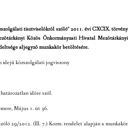
FELÜGYELETET GYAKORLÓ S
AZ INTÉZMÉNY BEMU
ÖNKORMÁNYZATI INTÉZMÉN
MŰV
HÍREK, AKTUALIT
olgálati tisztviselõkrõl szóló” 2011. évi CXCIX. törvény
MEZŐ – FA 2011. NONPROFIT K
ÖNK
MEZ
INTÉZMÉNYI DOKUM
Mezõtárkányi Közös Önkormányzati Hivatal Mezõtárkányi
KÖZZÉTÉTELI LISTÁK
KER
KÖZ
eltsége aljegyzõ munkakör betöltésére.
LETÖLTHETŐ DOKUM
BÍR
ÁLT
n idejû közszolgálati jogviszony
KÖZZÉTÉTELI LI
OR
KÉPGALÉRIA
határozatlan idõre szól.
mere, Május 1. út 36.
ÉGEK
 szóló 29/2012. (III. 7.) Korm. rendelet alapján a munkakör
YEK