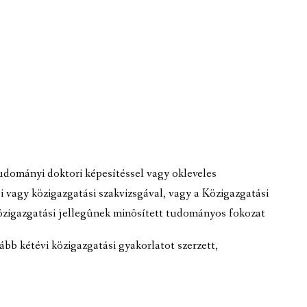
udományi doktori képesítéssel vagy okleveles
i vagy közigazgatási szakvizsgával, vagy a Közigazgatási
özigazgatási jellegûnek minõsített tudományos fokozat
ább kétévi közigazgatási gyakorlatot szerzett,