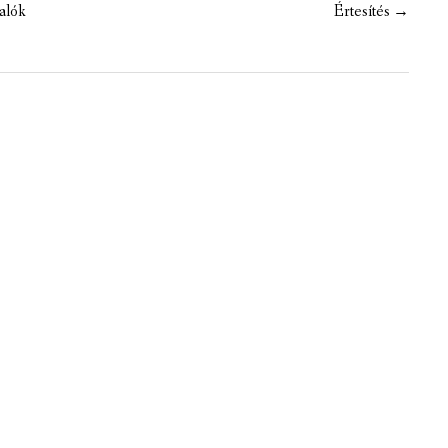
valók
Értesítés
→