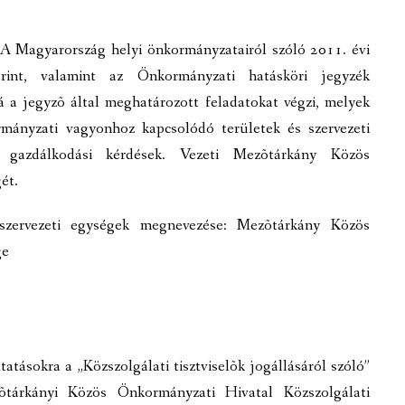
A Magyarország helyi önkormányzatairól szóló 2011. évi
int, valamint az Önkormányzati hatásköri jegyzék
bá a jegyzõ által meghatározott feladatokat végzi, melyek
mányzati vagyonhoz kapcsolódó területek és szervezeti
si, gazdálkodási kérdések. Vezeti Mezõtárkány Közös
ét.
szervezeti egységek megnevezése: Mezõtárkány Közös
ge
tatásokra a „Közszolgálati tisztviselõk jogállásáról szóló”
tárkányi Közös Önkormányzati Hivatal Közszolgálati