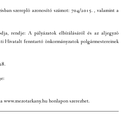
zisban szereplõ azonosító számot: 704/2015. , valamint a
ódja, rendje: A pályázatok elbírálásáról és az aljegyzõ
ti Hivatalt fenntartó önkormányzatok polgármestereinek
28.
je:
t a www.mezotarkany.hu honlapon szerezhet.