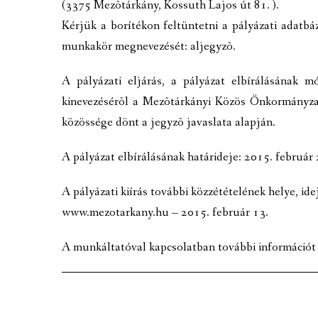
(3375 Mezõtárkány, Kossuth Lajos út 81. ).
Kérjük a borítékon feltüntetni a pályázati adatbá
munkakör megnevezését: aljegyzõ.
A pályázati eljárás, a pályázat elbírálásának m
kinevezésérõl a Mezõtárkányi Közös Önkormányza
közössége dönt a jegyzõ javaslata alapján.
A pályázat elbírálásának határideje: 2015. február 
A pályázati kiírás további közzétételének helye, ide
www.mezotarkany.hu – 2015. február 13.
A munkáltatóval kapcsolatban további információ