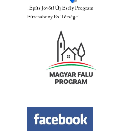
„Építs Jövőt! Új Esély Program
Füzesabony És Térsége”