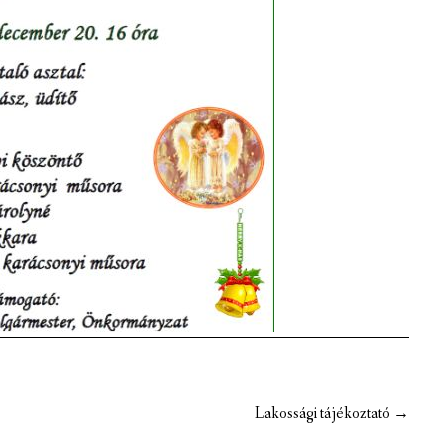
Lakossági tájékoztató
→