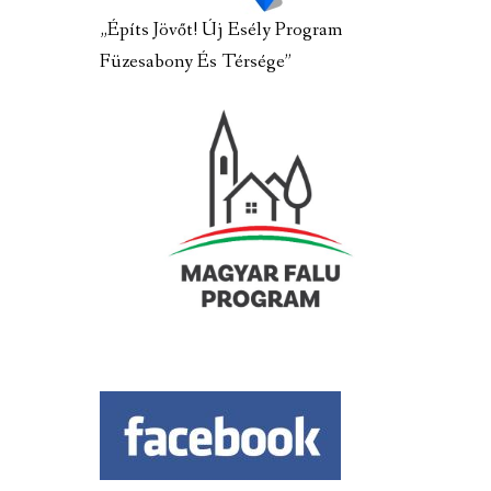
„Építs Jövőt! Új Esély Program
Füzesabony És Térsége”