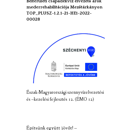
Belterületi csapadékvíz elvezető árok
mederrehabilitációja Mezőtárkányon
TOP_PLUSZ-1.2.1-21-HE1-2022-
00028
Észak-Magyarországi szennyvízelvezetési
és –kezelési fejlesztés 12. (ÉMO 12)
Építsünk együtt jövőt! –