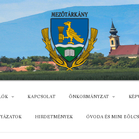
LÓK
KAPCSOLAT
ÖNKORMÁNYZAT
KÉP
: NEMZETÕRÖK HEVES MEGYÉBEN, MEZÕTÁRKÁNYON
ÁZ
KÖZADATKERESŐ
HEL
LYÁZATOK
HIRDETMÉNYEK
ÓVODA ÉS MINI BÖLC
MEZŐTÁRKÁNYI KÖZÖS ÖNKO
KÖZ
ELÉRHETŐSÉGE