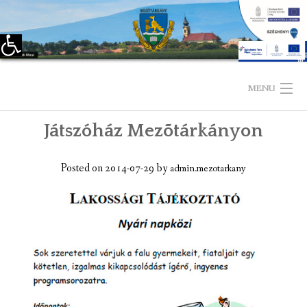
Eszköztár megnyitása
Skip
to
MENU
content
Játszóház Mezõtárkányon
KEZDŐLAP
TELEPÜLÉSÜNKRŐL
Posted on
2014-07-29
by
admin.mezotarkany
LÁTNIVALÓK
KAPCSOLAT
ÖNKORMÁNYZAT
KÉPVISELŐ-TESTÜLET