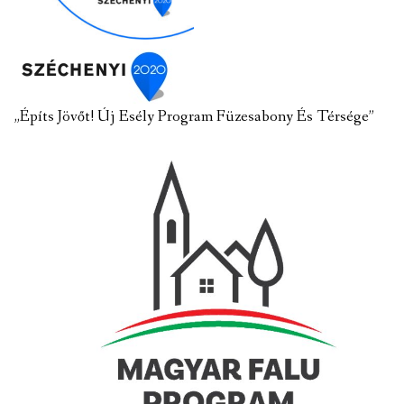
„Építs Jövőt! Új Esély Program Füzesabony És Térsége”