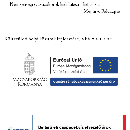
Post
←
Nemzetiségi szavazókörök kialakítása – határozat
navigation
Meghívó Falunapra
→
Külterületi helyi közutak fejlesztése, VP6-7.2.1.1-21