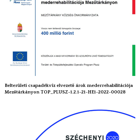
Belterületi csapadékvíz elvezető árok mederrehabilitációja
Mezőtárkányon TOP_PLUSZ-1.2.1-21-HE1-2022-00028