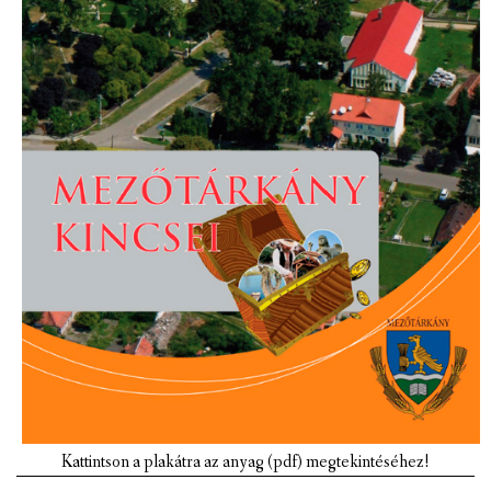
VÁLASZTÁSI INFORMÁCIÓK
NEMZETISÉGI ÖNKORMÁNYZAT
TÁRSULÁS
PÁLYÁZATOK
HIRDETMÉNYEK
ÓVODA ÉS MINI BÖLCSŐDE
Kattintson a plakátra az anyag (pdf) megtekintéséhez!