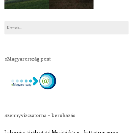
eMagyarország pont
Szennyvízcsatorna – beruházás
Lakossági tájékoztató Mezõtárkány – kattintson erre a