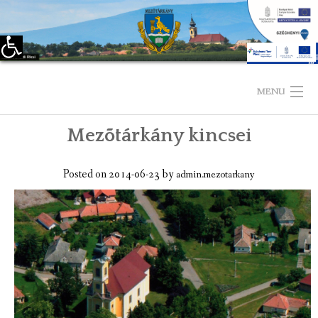
Eszköztár megnyitása
Skip
to
MENU
content
Mezõtárkány kincsei
KEZDŐLAP
TELEPÜLÉSÜNKRŐL
Posted on
2014-06-23
by
admin.mezotarkany
LÁTNIVALÓK
KAPCSOLAT
ÖNKORMÁNYZAT
KÉPVISELŐ-TESTÜLET