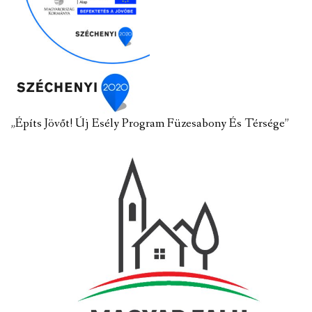
„Építs Jövőt! Új Esély Program Füzesabony És Térsége”