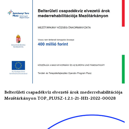
Belterületi csapadékvíz elvezető árok mederrehabilitációja
Mezőtárkányon TOP_PLUSZ-1.2.1-21-HE1-2022-00028