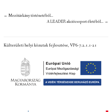
Post
←
Mezõtárkány történetébõl…
navigation
A LEADER akciócsoport életébõl…
→
Külterületi helyi közutak fejlesztése, VP6-7.2.1.1-21