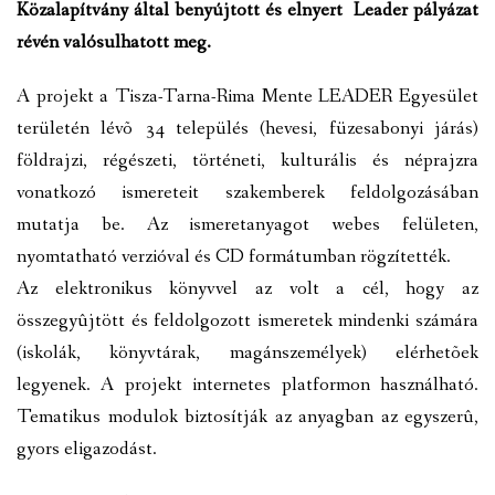
Közalapítvány által benyújtott és elnyert Leader pályázat
VÁLASZTÁSI INFORMÁCIÓK
révén valósulhatott meg.
NEMZETISÉGI ÖNKORMÁNYZAT
A projekt a Tisza-Tarna-Rima Mente LEADER Egyesület
területén lévõ 34 település (hevesi, füzesabonyi járás)
TÁRSULÁS
földrajzi, régészeti, történeti, kulturális és néprajzra
PÁLYÁZATOK
vonatkozó ismereteit szakemberek feldolgozásában
mutatja be. Az ismeretanyagot webes felületen,
HIRDETMÉNYEK
nyomtatható verzióval és CD formátumban rögzítették.
Az elektronikus könyvvel az volt a cél, hogy az
ÓVODA ÉS MINI BÖLCSŐDE
összegyûjtött és feldolgozott ismeretek mindenki számára
(iskolák, könyvtárak, magánszemélyek) elérhetõek
legyenek. A projekt internetes platformon használható.
Tematikus modulok biztosítják az anyagban az egyszerû,
gyors eligazodást.