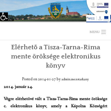
Eszköztár megnyitása
Skip
to
MENU
content
Elérhetõ a Tisza-Tarna-Rima
KEZDŐLAP
mente öröksége elektronikus
TELEPÜLÉSÜNKRŐL
könyv
LÁTNIVALÓK
Posted on
2014-01-27
by
admin.mezotarkany
KAPCSOLAT
2014. január 24.
ÖNKORMÁNYZAT
Végre elérhetõvé vált a Tisza-Tarna-Rima mente öröksége
c. elektronikus könyv, amely a Kápolna Községért
KÉPVISELŐ-TESTÜLET