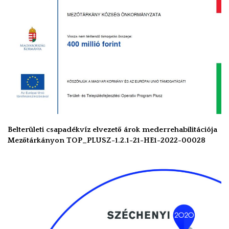
Belterületi csapadékvíz elvezető árok mederrehabilitációja
Mezőtárkányon TOP_PLUSZ-1.2.1-21-HE1-2022-00028