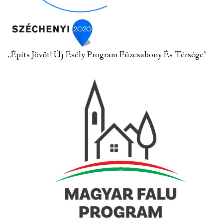
„Építs Jövőt! Új Esély Program Füzesabony És Térsége”