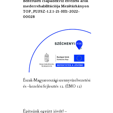
Belterületi csapadékvíz elvezető árok
mederrehabilitációja Mezőtárkányon
TOP_PLUSZ-1.2.1-21-HE1-2022-
00028
Észak-Magyarországi szennyvízelvezetési
és –kezelési fejlesztés 12. (ÉMO 12)
Építsünk együtt jövőt! –