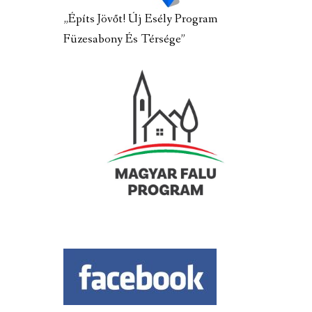
„Építs Jövőt! Új Esély Program
Füzesabony És Térsége”