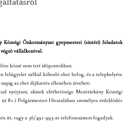
áltatásról
FELÜGYELETET GYAKORLÓ S
AZ INTÉZMÉNY BEMU
ÖNKORMÁNYZATI INTÉZMÉN
MŰV
HÍREK, AKTUALIT
MEZŐ – FA 2011. NONPROFIT K
ÖNK
MEZ
INTÉZMÉNYI DOKUM
 Községi Önkormányzat gyepmesteri (sintéri) feladatok
KÖZZÉTÉTELI LISTÁK
KER
KÖZ
LETÖLTHETŐ DOKUM
 végzõ vállalkozóval.
BÍR
ÁLT
KÖZZÉTÉTELI LI
elõre közzé nem tett idõpontokban.
OR
 felügyelet nélkül kóborló ebet befog, és a telephelyére
KÉPGALÉRIA
 napig az ebet díjfizetés ellenében átveheti.
tud nyújtani, akinek elérhetõsége Mezõtárkány Községi
út 81.) Polgármesteri Hivatalában személyes érdeklõdés
ÉGEK
tén itt, vagy a 36/491-993-as telefonszámon fogadjuk.
YEK