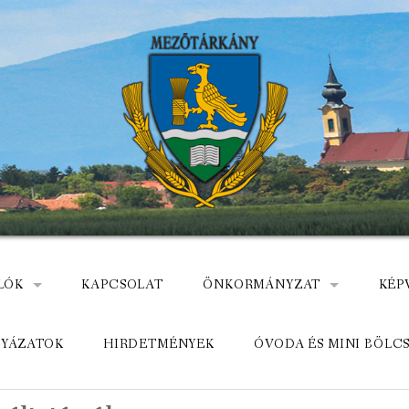
LÓK
KAPCSOLAT
ÖNKORMÁNYZAT
KÉP
: NEMZETÕRÖK HEVES MEGYÉBEN, MEZÕTÁRKÁNYON
ÁZ
KÖZADATKERESŐ
HEL
LYÁZATOK
HIRDETMÉNYEK
ÓVODA ÉS MINI BÖLC
MEZŐTÁRKÁNYI KÖZÖS ÖNKO
KÖZ
ELÉRHETŐSÉGE