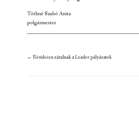
MEZÕTÁRKÁNYI ZSEBKALAUZ
Tóthné Szabó Anita
MEZŐTÁRKÁNY KINCSE
polgármester
MEZŐTÁRKÁNY ÉRTÉKEI
Post
←
Rövidesen zárulnak a Leader pályázatok
navigation