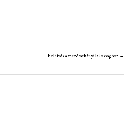
Felhívás a mezõtárkányi lakossághoz
→