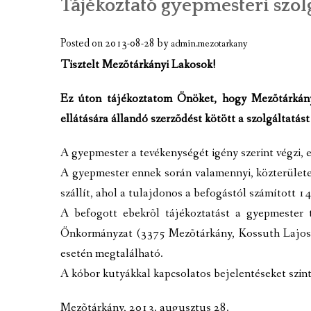
Tájékoztató gyepmesteri szolg
A TELEPÜLÉS BEMUTATÁSA
GAZDASÁGI ÉLET
Posted on
2013-08-28
by
admin.mezotarkany
Tisztelt Mezõtárkányi Lakosok!
A TELEPÜLÉS CÍMERE
Ez úton tájékoztatom Önöket, hogy Mezõtárkány
KÉPGALÉRIA
ellátására állandó szerzõdést kötött a szolgáltatást
VIDEÓK
A gyepmester a tevékenységét igény szerint végzi, 
MEZÕTÁRKÁNY TÉRKÉPE
A gyepmester ennek során valamennyi, közterületen
szállít, ahol a tulajdonos a befogástól számított 14
TÉRKÉPCENTRUM
A befogott ebekrõl tájékoztatást a gyepmester 
GOOGLE TÉRKÉP
Önkormányzat (3375 Mezõtárkány, Kossuth Lajos 
esetén megtalálható.
KULTURÁLIS EMLÉKEK, NEVEZETESS
A kóbor kutyákkal kapcsolatos bejelentéseket szin
JELES NAPOK, PROGRAMOK, ESEMÉN
Mezõtárkány, 2013. augusztus 28.