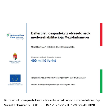
Belterületi csapadékvíz elvezető árok mederrehabilitációja
Mezőtárkányon TOP_PLUSZ-1.2.1-21-HE1-2022-00028