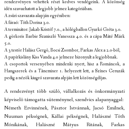
rendezvényen vehettek részt kedves vendégeink. A közönség
idén szavazhatott a legjobb jelmez kategóriában.
VÁLASZTÁSI INFORMÁCIÓK
A zsûri szavazata alapján egyéniben:
NEMZETISÉGI ÖNKORMÁNYZAT
A fáraó: Tóth Dorina 3.o.
A terminátor: Jakab Kristóf 7.o., a hõlégballon Gyurkó Gréta 3.o.
TÁRSULÁS
A görkoris Barbie Szaniszló Vanessza 4.o. és a cápa Máté Márk
5.o.
PÁLYÁZATOK
A 3 testõr Halász Gergõ, Bocsi Zsombor, Farkas Alex a 2.o-ból,
A papírkislány Kiss Vanda 4.o jelmeze bizonyult a legjobbnak.
HIRDETMÉNYEK
A csoportok versenyében mindenki nyert, hisz a Románcok, a
Hangszerek és a Táncmixer 1. helyezett lett, a Színes Ceruzák
ÓVODA ÉS MINI BÖLCSŐDE
pedig a nézõk kiugró szavazata alpján lett közönségdíjas.
A rendezvényt több szülõ, vállalkozás és önkormányzati
képviselõ támogatta süteménynel, szendvics alapanyaggal:
Németh Ervinnének, Pásztor Istvánnak, Jacsó Emilnek,
Nuuman pékségnek, Kállai pékségnek, Halászné Tóth
Mónikának, Halászné Mátyus Ritának, Farkas