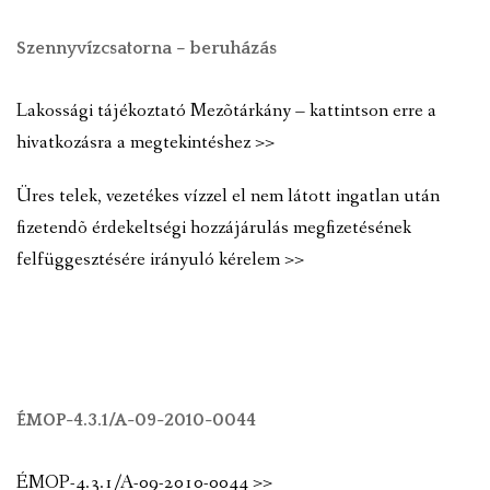
Szennyvízcsatorna – beruházás
Lakossági tájékoztató Mezõtárkány – kattintson erre a
hivatkozásra a megtekintéshez >>
Üres telek, vezetékes vízzel el nem látott ingatlan után
fizetendõ érdekeltségi hozzájárulás megfizetésének
felfüggesztésére irányuló kérelem >>
ÉMOP-4.3.1/A-09-2010-0044
ÉMOP-4.3.1/A-09-2010-0044 >>