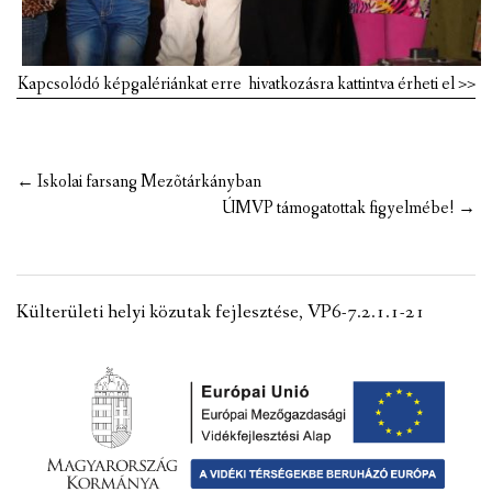
Kapcsolódó képgalériánkat erre hivatkozásra kattintva érheti el >>
Post
←
Iskolai farsang Mezõtárkányban
navigation
ÚMVP támogatottak figyelmébe!
→
Külterületi helyi közutak fejlesztése, VP6-7.2.1.1-21