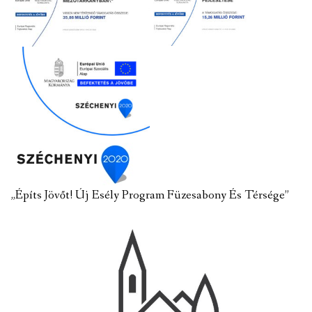
„Építs Jövőt! Új Esély Program Füzesabony És Térsége”