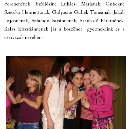
Ferencnének, Szõllõsiné Lukácsi Máriának, Gubekné
Szecskó Henriettának, Gulyásné Gubek Tímeának, Jakab
Lajosnénak, Salamon Istvánnénak, Szaniszló Péternének,
Kalas Krisztiánnénak jár a köszönet gyermekeink és a
szervezõk nevében!