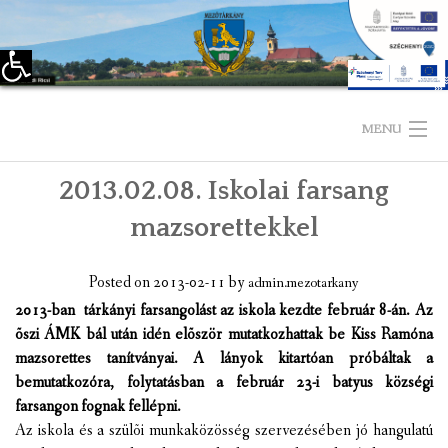
Eszköztár megnyitása
Skip
to
MENU
content
2013.02.08. Iskolai farsang
KEZDŐLAP
mazsorettekkel
TELEPÜLÉSÜNKRŐL
Posted on
2013-02-11
by
admin.mezotarkany
LÁTNIVALÓK
2013-ban tárkányi farsangolást az iskola kezdte február 8-án. Az
õszi ÁMK bál után idén elõször mutatkozhattak be Kiss Ramóna
KAPCSOLAT
mazsorettes tanítványai. A lányok kitartóan próbáltak a
bemutatkozóra, folytatásban a február 23-i batyus községi
ÖNKORMÁNYZAT
farsangon fognak fellépni.
Az iskola és a szülõi munkaközösség szervezésében jó hangulatú
KÉPVISELŐ-TESTÜLET