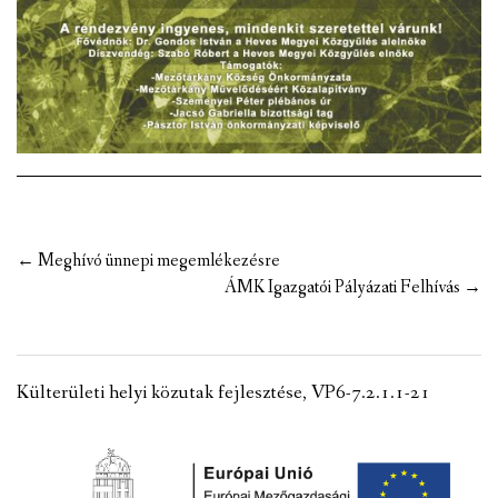
Post
←
Meghívó ünnepi megemlékezésre
navigation
ÁMK Igazgatói Pályázati Felhívás
→
Külterületi helyi közutak fejlesztése, VP6-7.2.1.1-21