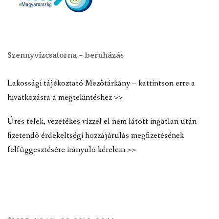
Szennyvízcsatorna – beruházás
Lakossági tájékoztató Mezõtárkány – kattintson erre a
hivatkozásra a megtekintéshez >>
Üres telek, vezetékes vízzel el nem látott ingatlan után
fizetendõ érdekeltségi hozzájárulás megfizetésének
felfüggesztésére irányuló kérelem >>