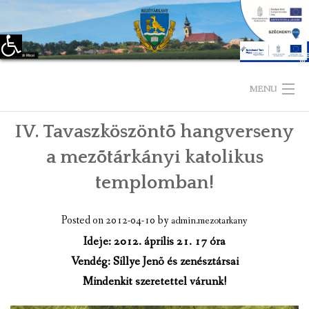
Eszköztár megnyitása
Skip
to
MENU
content
IV. Tavaszköszöntõ hangverseny
KEZDŐLAP
a mezõtárkányi katolikus
TELEPÜLÉSÜNKRŐL
templomban!
LÁTNIVALÓK
Posted on
2012-04-10
by
admin.mezotarkany
KAPCSOLAT
Ideje: 2012. április 21. 17 óra
Vendég: Sillye Jenõ és zenésztársai
ÖNKORMÁNYZAT
Mindenkit szeretettel várunk!
KÉPVISELŐ-TESTÜLET