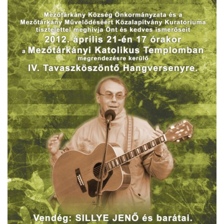
VÁLASZTÁSI INFORMÁCIÓK
NEMZETISÉGI ÖNKORMÁNYZAT
TÁRSULÁS
PÁLYÁZATOK
HIRDETMÉNYEK
ÓVODA ÉS MINI BÖLCSŐDE