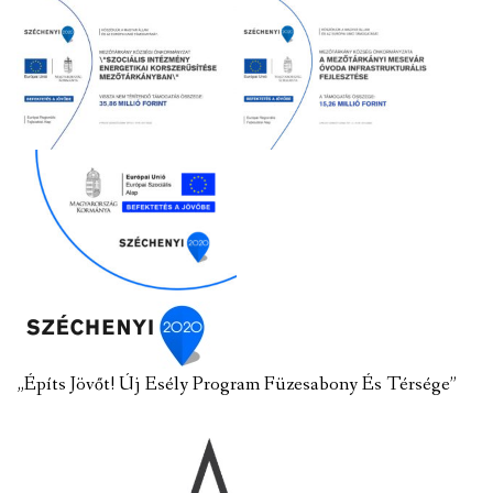
„Építs Jövőt! Új Esély Program Füzesabony És Térsége”